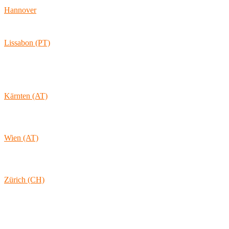
Hannover
Vahrenwalder Str. 156
30165 Hannover
Lissabon (PT)
Av. Coronel Eduardo Galhardo 7D -1D
1170-105 Lisboa
Portugal
Kärnten (AT)
Wolkersdorf 40
9431 St. Stefan
Österreich
Wien (AT)
Lambertgasse 3/2/13
1160 Wien
Österreich
Zürich (CH)
Rämistrasse 38
8001 Zürich
Schweiz
Links & Informationen