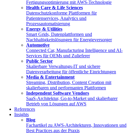
Fertigungsoptimierung mit AWS-Technologie
Health Care & Life Sciences
Datenschutzkonforme Plattformen für
Patientenservices, Analytics und
Prozessautomatisierung
Energy & Utilities
Smart Grids, Datenplattformen und
Nachhaltigkeitslösungen für Energieversorger
Automotive
Connected Car, Manufacturing Intelligence und AI-
Services für OEMs und Zulieferer
Public Sector
Skalierbare Verwaltungs-IT und sichere
Datenverarbeitung für öffentliche Einrichtungen
Media & Entertainment
Streaming, Distribution, Content Creation mit
skalierbaren und performanten Plattformen
Independent Software Vendors
SaaS-Architektur, Go-to-Market und skalierbarer
Betrieb von Lösungen auf AWS
References
Insights
Blog
Fachartikel zu AWS-Architekturen, Innovationen und
Best Practices aus der Praxis