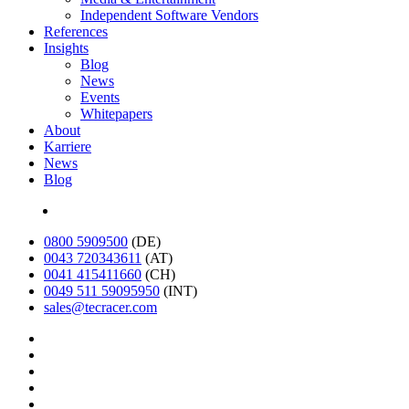
Independent Software Vendors
References
Insights
Blog
News
Events
Whitepapers
About
Karriere
News
Blog
English
0800 5909500
(DE)
0043 720343611
(AT)
0041 415411660
(CH)
0049 511 59095950
(INT)
sales@tecracer.com