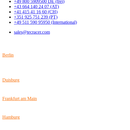
+49 800 5909500 DE (frei)
+43 664 140 24 07 (AT)
+41 415 41 16 60 (CH)
+351 925 751 239 (PT)
+49 511 590 95950 (International)
sales@tecracer.com
Standorte
Berlin
Wallstraße 9
10179 Berlin
Duisburg
Bismarckstraße 142
47057 Duisburg
Frankfurt am Main
Hamburger Allee 45
60486 Frankfurt am Main
Hamburg
Ballindamm 7
20095 Hamburg