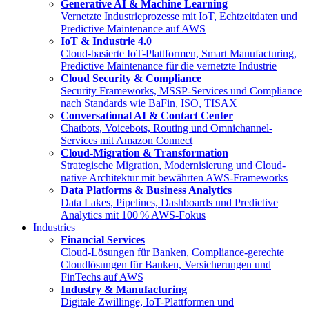
Generative AI & Machine Learning
Vernetzte Industrieprozesse mit IoT, Echtzeitdaten und
Predictive Maintenance auf AWS
IoT & Industrie 4.0
Cloud-basierte IoT-Plattformen, Smart Manufacturing,
Predictive Maintenance für die vernetzte Industrie
Cloud Security & Compliance
Security Frameworks, MSSP-Services und Compliance
nach Standards wie BaFin, ISO, TISAX
Conversational AI & Contact Center
Chatbots, Voicebots, Routing und Omnichannel-
Services mit Amazon Connect
Cloud-Migration & Transformation
Strategische Migration, Modernisierung und Cloud-
native Architektur mit bewährten AWS-Frameworks
Data Platforms & Business Analytics
Data Lakes, Pipelines, Dashboards und Predictive
Analytics mit 100 % AWS-Fokus
Industries
Financial Services
Cloud-Lösungen für Banken, Compliance-gerechte
Cloudlösungen für Banken, Versicherungen und
FinTechs auf AWS
Industry & Manufacturing
Digitale Zwillinge, IoT-Plattformen und