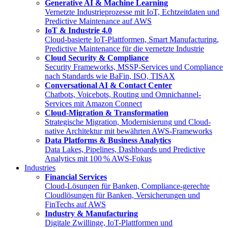
Generative AI & Machine Learning
Vernetzte Industrieprozesse mit IoT, Echtzeitdaten und
Predictive Maintenance auf AWS
IoT & Industrie 4.0
Cloud-basierte IoT-Plattformen, Smart Manufacturing,
Predictive Maintenance für die vernetzte Industrie
Cloud Security & Compliance
Security Frameworks, MSSP-Services und Compliance
nach Standards wie BaFin, ISO, TISAX
Conversational AI & Contact Center
Chatbots, Voicebots, Routing und Omnichannel-
Services mit Amazon Connect
Cloud-Migration & Transformation
Strategische Migration, Modernisierung und Cloud-
native Architektur mit bewährten AWS-Frameworks
Data Platforms & Business Analytics
Data Lakes, Pipelines, Dashboards und Predictive
Analytics mit 100 % AWS-Fokus
Industries
Financial Services
Cloud-Lösungen für Banken, Compliance-gerechte
Cloudlösungen für Banken, Versicherungen und
FinTechs auf AWS
Industry & Manufacturing
Digitale Zwillinge, IoT-Plattformen und