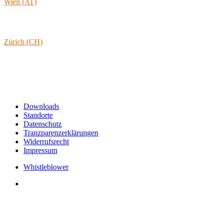
Wien (AT)
Lambertgasse 3/2/13
1160 Wien
Österreich
Zürich (CH)
Rämistrasse 38
8001 Zürich
Schweiz
Links & Informationen
Downloads
Standorte
Datenschutz
Tranzparenzerklärungen
Widerrufsrecht
Impressum
Whistleblower
Arbeiten bei tecRacer