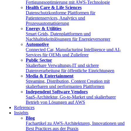
Fertigungsoptimierung mit AWS-Technologie
Health Care & Life Sciences
Datenschutzkonforme Plattformen für
Patientenservices, Analytics und
Prozessautomatisierung
Energy & Utilities
Smart Grids, Datenplattformen und
Nachhaltigkeitslösungen für Energieversorger
Automotive
Connected Car, Manufacturing Intelligence und AI-
Services für OEMs und Zulieferer
Public Sector
Skalierbare Verwaltungs-IT und sichere
Datenverarbeitung für öffentliche Einrichtungen
Media & Entertainment
Streaming, Distribution, Content Creation mit
skalierbaren und performanten Plattformen
Independent Software Vendors
SaaS-Architektur, Go-to-Market und skalierbarer
Betrieb von Lösungen auf AWS
References
Insights
Blog
Fachartikel zu AWS-Architekturen, Innovationen und
Best Practices aus der Praxis