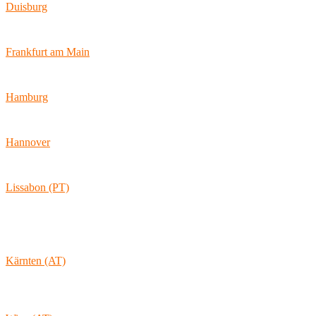
Duisburg
Bismarckstraße 142
47057 Duisburg
Frankfurt am Main
Hamburger Allee 45
60486 Frankfurt am Main
Hamburg
Ballindamm 7
20095 Hamburg
Hannover
Vahrenwalder Str. 156
30165 Hannover
Lissabon (PT)
Av. Coronel Eduardo Galhardo 7D -1D
1170-105 Lisboa
Portugal
Kärnten (AT)
Wolkersdorf 40
9431 St. Stefan
Österreich