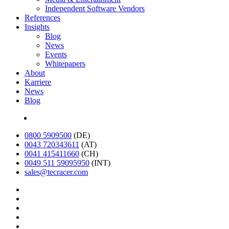
Independent Software Vendors
References
Insights
Blog
News
Events
Whitepapers
About
Karriere
News
Blog
English
0800 5909500
(DE)
0043 720343611
(AT)
0041 415411660
(CH)
0049 511 59095950
(INT)
sales@tecracer.com