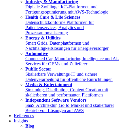
Industry & Manufacturing
Digitale Zwillinge, IoT-Plattformen und
Fertigungsoptimierung mit AWS-Technologie
Health Care & Life Sciences
Datenschutzkonforme Plattformen für
Patientenservices, Analytics und
Prozessautomatisierung
Energy & Utilities
Smart Grids, Datenplattformen und
Nachhaltigkeitslösungen für Energieversorger
Automotive
Connected Car, Manufacturing Intelligence und AI-
Services für OEMs und Zulieferer
Public Sector
Skalierbare Verwaltungs-IT und sichere
Datenverarbeitung für öffentliche Einrichtungen
Media & Entertainment
Streaming, Distribution, Content Creation mit
skalierbaren und performanten Plattformen
Independent Software Vendors
SaaS-Architektur, Go-to-Market und skalierbarer
Betrieb von Lösungen auf AWS
References
Insights
Blog