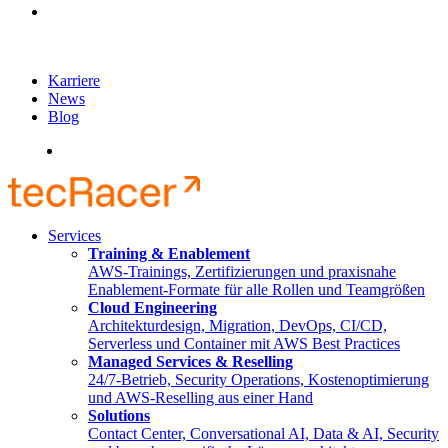
Karriere
News
Blog
English
Services
Training & Enablement
AWS-Trainings, Zertifizierungen und praxisnahe
Enablement-Formate für alle Rollen und Teamgrößen
Cloud Engineering
Architekturdesign, Migration, DevOps, CI/CD,
Serverless und Container mit AWS Best Practices
Managed Services & Reselling
24/7-Betrieb, Security Operations, Kostenoptimierung
und AWS-Reselling aus einer Hand
Solutions
Contact Center, Conversational AI, Data & AI, Security