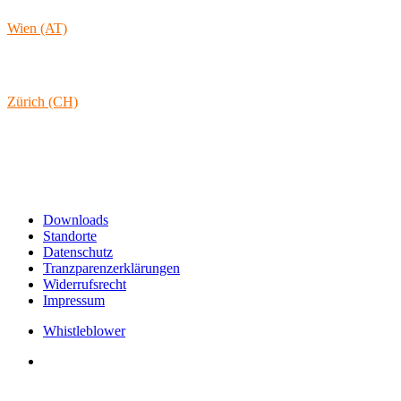
Österreich
Wien (AT)
Lambertgasse 3/2/13
1160 Wien
Österreich
Zürich (CH)
Rämistrasse 38
8001 Zürich
Schweiz
Links & Informationen
Downloads
Standorte
Datenschutz
Tranzparenzerklärungen
Widerrufsrecht
Impressum
Whistleblower
Arbeiten bei tecRacer