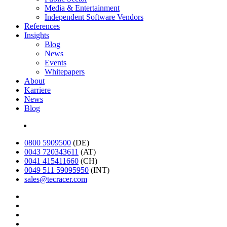
Media & Entertainment
Independent Software Vendors
References
Insights
Blog
News
Events
Whitepapers
About
Karriere
News
Blog
English
0800 5909500
(DE)
0043 720343611
(AT)
0041 415411660
(CH)
0049 511 59095950
(INT)
sales@tecracer.com