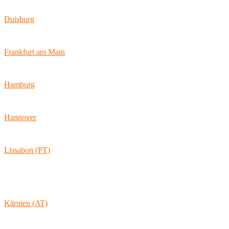
10179 Berlin
Duisburg
Bismarckstraße 142
47057 Duisburg
Frankfurt am Main
Hamburger Allee 45
60486 Frankfurt am Main
Hamburg
Ballindamm 7
20095 Hamburg
Hannover
Vahrenwalder Str. 156
30165 Hannover
Lissabon (PT)
Av. Coronel Eduardo Galhardo 7D -1D
1170-105 Lisboa
Portugal
Kärnten (AT)
Wolkersdorf 40
9431 St. Stefan