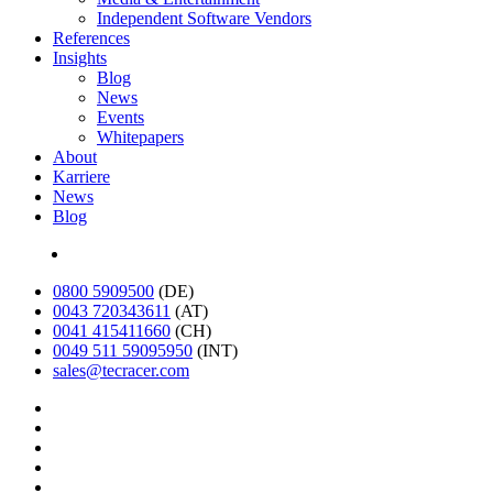
Independent Software Vendors
References
Insights
Blog
News
Events
Whitepapers
About
Karriere
News
Blog
English
0800 5909500
(DE)
0043 720343611
(AT)
0041 415411660
(CH)
0049 511 59095950
(INT)
sales@tecracer.com