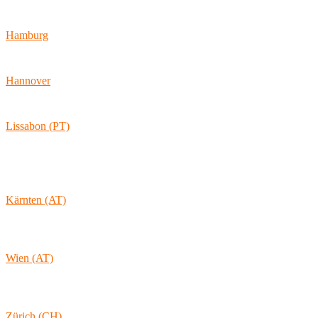
Hamburger Allee 45
60486 Frankfurt am Main
Hamburg
Ballindamm 7
20095 Hamburg
Hannover
Vahrenwalder Str. 156
30165 Hannover
Lissabon (PT)
Av. Coronel Eduardo Galhardo 7D -1D
1170-105 Lisboa
Portugal
Kärnten (AT)
Wolkersdorf 40
9431 St. Stefan
Österreich
Wien (AT)
Lambertgasse 3/2/13
1160 Wien
Österreich
Zürich (CH)