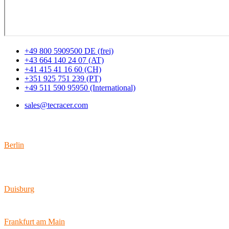
+49 800 5909500 DE (frei)
+43 664 140 24 07 (AT)
+41 415 41 16 60 (CH)
+351 925 751 239 (PT)
+49 511 590 95950 (International)
sales@tecracer.com
Standorte
Berlin
Wallstraße 9
10179 Berlin
Duisburg
Bismarckstraße 142
47057 Duisburg
Frankfurt am Main