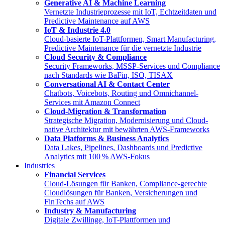
Generative AI & Machine Learning
Vernetzte Industrieprozesse mit IoT, Echtzeitdaten und
Predictive Maintenance auf AWS
IoT & Industrie 4.0
Cloud-basierte IoT-Plattformen, Smart Manufacturing,
Predictive Maintenance für die vernetzte Industrie
Cloud Security & Compliance
Security Frameworks, MSSP-Services und Compliance
nach Standards wie BaFin, ISO, TISAX
Conversational AI & Contact Center
Chatbots, Voicebots, Routing und Omnichannel-
Services mit Amazon Connect
Cloud-Migration & Transformation
Strategische Migration, Modernisierung und Cloud-
native Architektur mit bewährten AWS-Frameworks
Data Platforms & Business Analytics
Data Lakes, Pipelines, Dashboards und Predictive
Analytics mit 100 % AWS-Fokus
Industries
Financial Services
Cloud-Lösungen für Banken, Compliance-gerechte
Cloudlösungen für Banken, Versicherungen und
FinTechs auf AWS
Industry & Manufacturing
Digitale Zwillinge, IoT-Plattformen und