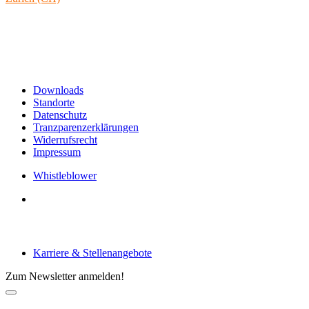
Rämistrasse 38
8001 Zürich
Schweiz
Links & Informationen
Downloads
Standorte
Datenschutz
Tranzparenzerklärungen
Widerrufsrecht
Impressum
Whistleblower
Arbeiten bei tecRacer
Karriere & Stellenangebote
Zum Newsletter anmelden!