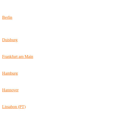
Standorte
Berlin
Wallstraße 9
10179 Berlin
Duisburg
Bismarckstraße 142
47057 Duisburg
Frankfurt am Main
Hamburger Allee 45
60486 Frankfurt am Main
Hamburg
Ballindamm 7
20095 Hamburg
Hannover
Vahrenwalder Str. 156
30165 Hannover
Lissabon (PT)
Av. Coronel Eduardo Galhardo 7D -1D