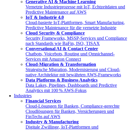
Generative AI & Machine Learning
Vernetzte Industrieprozesse mit IoT, Echtzeitdaten und
Predictive Maintenance auf AWS
IoT & Industrie 4.0
Cloud-basierte IoT-Plattformen, Smart Manufacturing,
Predictive Maintenance für die vernetzte Industrie
Cloud Security & Compliance
Security Frameworks, MSSP-Services und Compliance
nach Standards wie BaFin, ISO, TISAX
Conversational AI & Contact Center
Chatbots, Voicebots, Routing und Omnichannel-
Services mit Amazon Connect
Cloud-Migration & Transformation
Strategische Migration, Modernisierung und Cloud-
native Architektur mit bewährten AWS-Frameworks
Data Platforms & Business Analytics
Data Lakes, Pipelines, Dashboards und Predictive
Analytics mit 100 % AWS-Fokus
Industries
Financial Services
Cloud-Lösungen für Banken, Compliance-gerechte
Cloudlösungen für Banken, Versicherungen und
FinTechs auf AWS
Industry & Manufacturing
Digitale Zwillinge, IoT-Plattformen und