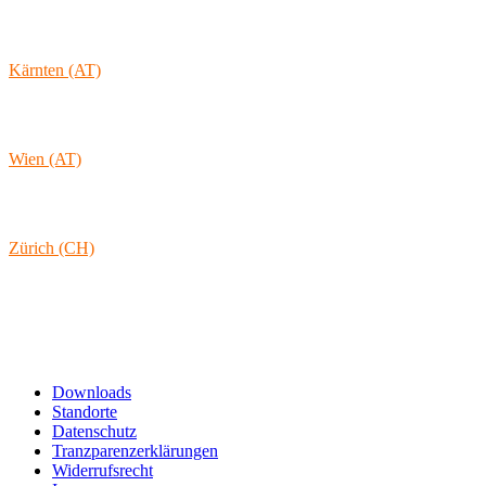
1170-105 Lisboa
Portugal
Kärnten (AT)
Wolkersdorf 40
9431 St. Stefan
Österreich
Wien (AT)
Lambertgasse 3/2/13
1160 Wien
Österreich
Zürich (CH)
Rämistrasse 38
8001 Zürich
Schweiz
Links & Informationen
Downloads
Standorte
Datenschutz
Tranzparenzerklärungen
Widerrufsrecht