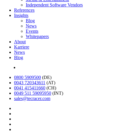
Independent Software Vendors
References
Insights
Blog
News
Events
Whitepapers
About
Karriere
News
Blog
English
0800 5909500
(DE)
0043 720343611
(AT)
0041 415411660
(CH)
0049 511 59095950
(INT)
sales@tecracer.com