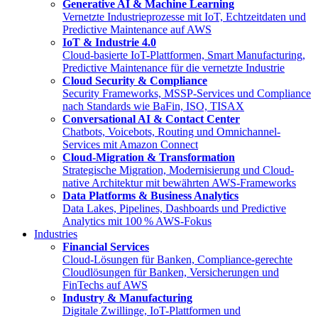
Generative AI & Machine Learning
Vernetzte Industrieprozesse mit IoT, Echtzeitdaten und
Predictive Maintenance auf AWS
IoT & Industrie 4.0
Cloud-basierte IoT-Plattformen, Smart Manufacturing,
Predictive Maintenance für die vernetzte Industrie
Cloud Security & Compliance
Security Frameworks, MSSP-Services und Compliance
nach Standards wie BaFin, ISO, TISAX
Conversational AI & Contact Center
Chatbots, Voicebots, Routing und Omnichannel-
Services mit Amazon Connect
Cloud-Migration & Transformation
Strategische Migration, Modernisierung und Cloud-
native Architektur mit bewährten AWS-Frameworks
Data Platforms & Business Analytics
Data Lakes, Pipelines, Dashboards und Predictive
Analytics mit 100 % AWS-Fokus
Industries
Financial Services
Cloud-Lösungen für Banken, Compliance-gerechte
Cloudlösungen für Banken, Versicherungen und
FinTechs auf AWS
Industry & Manufacturing
Digitale Zwillinge, IoT-Plattformen und