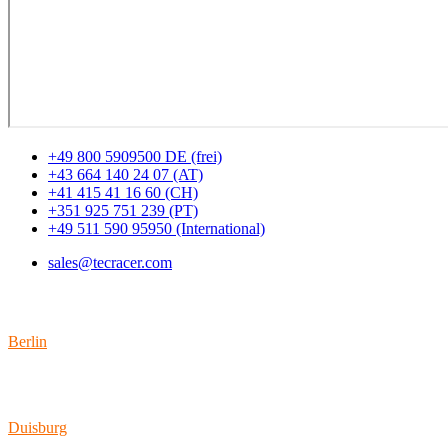
+49 800 5909500 DE (frei)
+43 664 140 24 07 (AT)
+41 415 41 16 60 (CH)
+351 925 751 239 (PT)
+49 511 590 95950 (International)
sales@tecracer.com
Standorte
Berlin
Wallstraße 9
10179 Berlin
Duisburg
Bismarckstraße 142