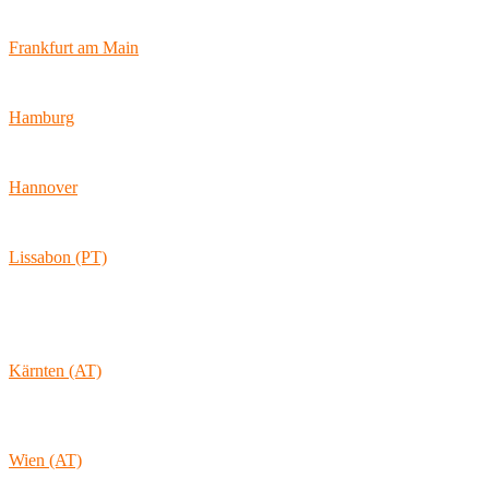
47057 Duisburg
Frankfurt am Main
Hamburger Allee 45
60486 Frankfurt am Main
Hamburg
Ballindamm 7
20095 Hamburg
Hannover
Vahrenwalder Str. 156
30165 Hannover
Lissabon (PT)
Av. Coronel Eduardo Galhardo 7D -1D
1170-105 Lisboa
Portugal
Kärnten (AT)
Wolkersdorf 40
9431 St. Stefan
Österreich
Wien (AT)
Lambertgasse 3/2/13