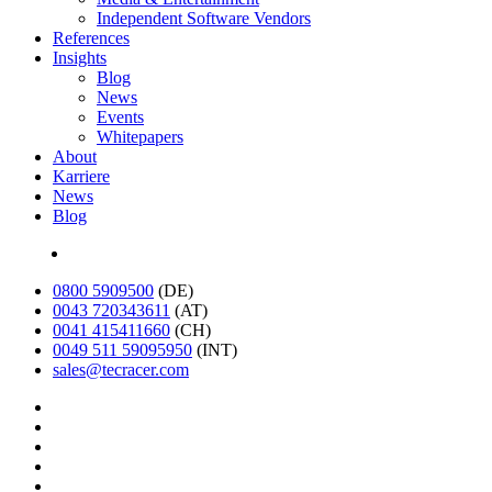
Independent Software Vendors
References
Insights
Blog
News
Events
Whitepapers
About
Karriere
News
Blog
English
0800 5909500
(DE)
0043 720343611
(AT)
0041 415411660
(CH)
0049 511 59095950
(INT)
sales@tecracer.com