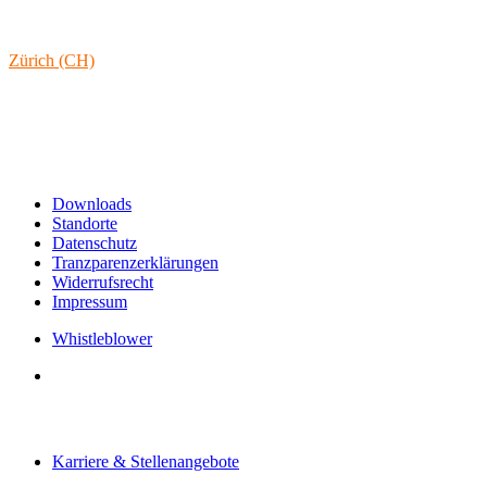
1160 Wien
Österreich
Zürich (CH)
Rämistrasse 38
8001 Zürich
Schweiz
Links & Informationen
Downloads
Standorte
Datenschutz
Tranzparenzerklärungen
Widerrufsrecht
Impressum
Whistleblower
Arbeiten bei tecRacer
Karriere & Stellenangebote