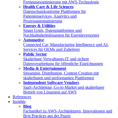
Fertigungsoptimierung mit AWS-Technologie
Health Care & Life Sciences
Datenschutzkonforme Plattformen für
Patientenservices, Analytics und
Prozessautomatisierung
Energy & Utilities
Smart Grids, Datenplattformen und
Nachhaltigkeitslösungen für Energieversorger
Automotive
Connected Car, Manufacturing Intelligence und AI-
Services für OEMs und Zulieferer
Public Sector
Skalierbare Verwaltungs-IT und sichere
Datenverarbeitung für öffentliche Einrichtungen
Media & Entertainment
Streaming, Distribution, Content Creation mit
skalierbaren und performanten Plattformen
Independent Software Vendors
SaaS-Architektur, Go-to-Market und skalierbarer
Betrieb von Lösungen auf AWS
References
Insights
Blog
Fachartikel zu AWS-Architekturen, Innovationen und
Best Practices aus der Praxis