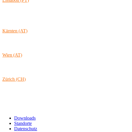
Lissabon (PT)
Av. Coronel Eduardo Galhardo 7D -1D
1170-105 Lisboa
Portugal
Kärnten (AT)
Wolkersdorf 40
9431 St. Stefan
Österreich
Wien (AT)
Lambertgasse 3/2/13
1160 Wien
Österreich
Zürich (CH)
Rämistrasse 38
8001 Zürich
Schweiz
Links & Informationen
Downloads
Standorte
Datenschutz