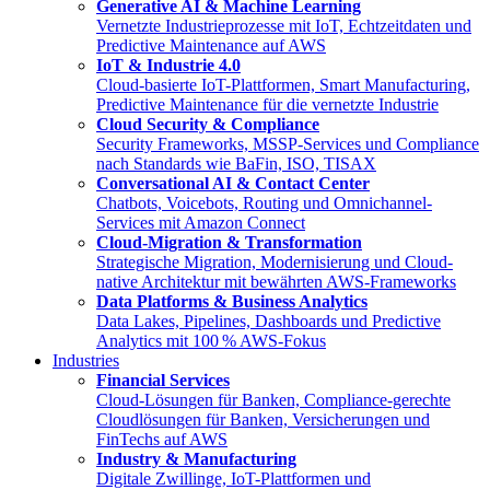
Generative AI & Machine Learning
Vernetzte Industrieprozesse mit IoT, Echtzeitdaten und
Predictive Maintenance auf AWS
IoT & Industrie 4.0
Cloud-basierte IoT-Plattformen, Smart Manufacturing,
Predictive Maintenance für die vernetzte Industrie
Cloud Security & Compliance
Security Frameworks, MSSP-Services und Compliance
nach Standards wie BaFin, ISO, TISAX
Conversational AI & Contact Center
Chatbots, Voicebots, Routing und Omnichannel-
Services mit Amazon Connect
Cloud-Migration & Transformation
Strategische Migration, Modernisierung und Cloud-
native Architektur mit bewährten AWS-Frameworks
Data Platforms & Business Analytics
Data Lakes, Pipelines, Dashboards und Predictive
Analytics mit 100 % AWS-Fokus
Industries
Financial Services
Cloud-Lösungen für Banken, Compliance-gerechte
Cloudlösungen für Banken, Versicherungen und
FinTechs auf AWS
Industry & Manufacturing
Digitale Zwillinge, IoT-Plattformen und