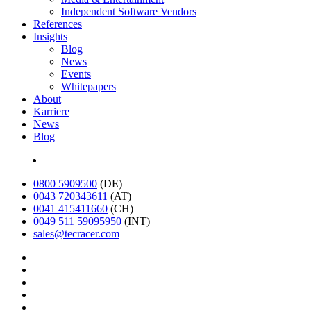
Independent Software Vendors
References
Insights
Blog
News
Events
Whitepapers
About
Karriere
News
Blog
English
0800 5909500
(DE)
0043 720343611
(AT)
0041 415411660
(CH)
0049 511 59095950
(INT)
sales@tecracer.com