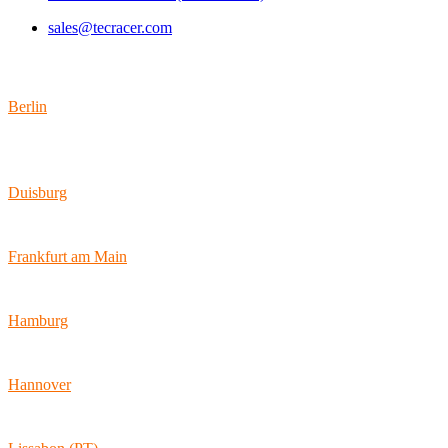
sales@tecracer.com
Standorte
Berlin
Wallstraße 9
10179 Berlin
Duisburg
Bismarckstraße 142
47057 Duisburg
Frankfurt am Main
Hamburger Allee 45
60486 Frankfurt am Main
Hamburg
Ballindamm 7
20095 Hamburg
Hannover
Vahrenwalder Str. 156
30165 Hannover