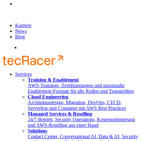
Karriere
News
Blog
English
Services
Training & Enablement
AWS-Trainings, Zertifizierungen und praxisnahe
Enablement-Formate für alle Rollen und Teamgrößen
Cloud Engineering
Architekturdesign, Migration, DevOps, CI/CD,
Serverless und Container mit AWS Best Practices
Managed Services & Reselling
24/7-Betrieb, Security Operations, Kostenoptimierung
und AWS-Reselling aus einer Hand
Solutions
Contact Center, Conversational AI, Data & AI, Security