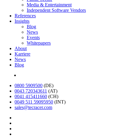
Media & Entertainment
Independent Software Vendors
References
Insights
Blog
News
Events
Whitepapers
About
Karriere
News
Blog
English
0800 5909500
(DE)
0043 720343611
(AT)
0041 415411660
(CH)
0049 511 59095950
(INT)
sales@tecracer.com