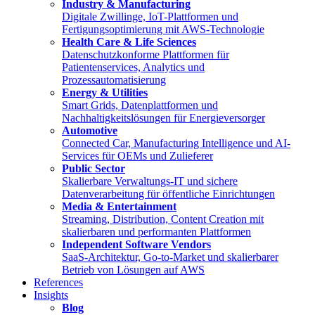
Industry & Manufacturing
Digitale Zwillinge, IoT-Plattformen und
Fertigungsoptimierung mit AWS-Technologie
Health Care & Life Sciences
Datenschutzkonforme Plattformen für
Patientenservices, Analytics und
Prozessautomatisierung
Energy & Utilities
Smart Grids, Datenplattformen und
Nachhaltigkeitslösungen für Energieversorger
Automotive
Connected Car, Manufacturing Intelligence und AI-
Services für OEMs und Zulieferer
Public Sector
Skalierbare Verwaltungs-IT und sichere
Datenverarbeitung für öffentliche Einrichtungen
Media & Entertainment
Streaming, Distribution, Content Creation mit
skalierbaren und performanten Plattformen
Independent Software Vendors
SaaS-Architektur, Go-to-Market und skalierbarer
Betrieb von Lösungen auf AWS
References
Insights
Blog