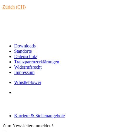
Zürich (CH)
Rämistrasse 38
8001 Zürich
Schweiz
Links & Informationen
Downloads
Standorte
Datenschutz
Tranzparenzerklärungen
Widerrufsrecht
Impressum
Whistleblower
Arbeiten bei tecRacer
Karriere & Stellenangebote
Zum Newsletter anmelden!