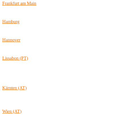
Frankfurt am Main
Hamburger Allee 45
60486 Frankfurt am Main
Hamburg
Ballindamm 7
20095 Hamburg
Hannover
Vahrenwalder Str. 156
30165 Hannover
Lissabon (PT)
Av. Coronel Eduardo Galhardo 7D -1D
1170-105 Lisboa
Portugal
Kärnten (AT)
Wolkersdorf 40
9431 St. Stefan
Österreich
Wien (AT)
Lambertgasse 3/2/13
1160 Wien
Österreich