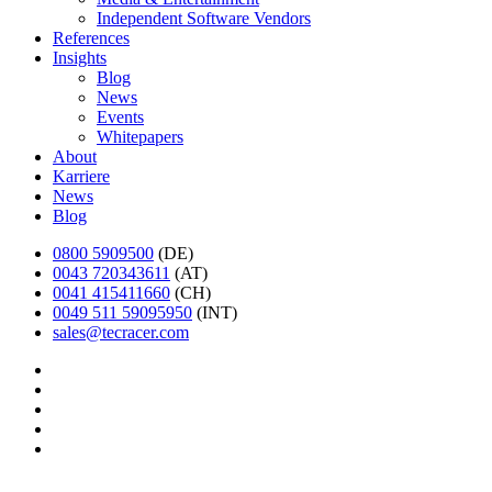
Independent Software Vendors
References
Insights
Blog
News
Events
Whitepapers
About
Karriere
News
Blog
0800 5909500
(DE)
0043 720343611
(AT)
0041 415411660
(CH)
0049 511 59095950
(INT)
sales@tecracer.com