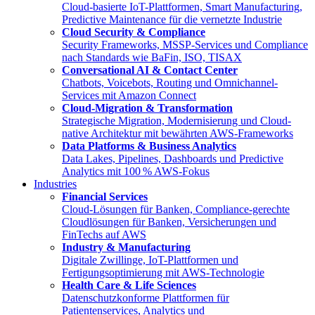
Cloud-basierte IoT-Plattformen, Smart Manufacturing,
Predictive Maintenance für die vernetzte Industrie
Cloud Security & Compliance
Security Frameworks, MSSP-Services und Compliance
nach Standards wie BaFin, ISO, TISAX
Conversational AI & Contact Center
Chatbots, Voicebots, Routing und Omnichannel-
Services mit Amazon Connect
Cloud-Migration & Transformation
Strategische Migration, Modernisierung und Cloud-
native Architektur mit bewährten AWS-Frameworks
Data Platforms & Business Analytics
Data Lakes, Pipelines, Dashboards und Predictive
Analytics mit 100 % AWS-Fokus
Industries
Financial Services
Cloud-Lösungen für Banken, Compliance-gerechte
Cloudlösungen für Banken, Versicherungen und
FinTechs auf AWS
Industry & Manufacturing
Digitale Zwillinge, IoT-Plattformen und
Fertigungsoptimierung mit AWS-Technologie
Health Care & Life Sciences
Datenschutzkonforme Plattformen für
Patientenservices, Analytics und