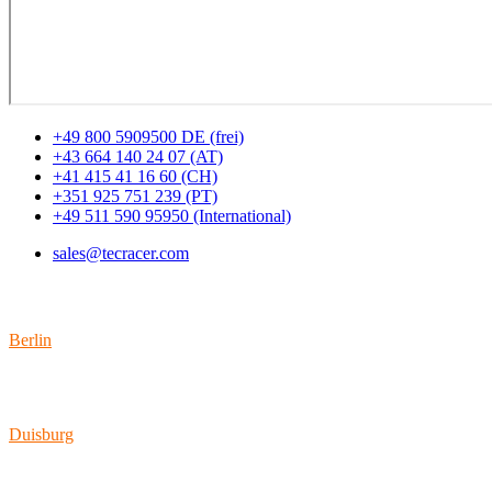
+49 800 5909500 DE (frei)
+43 664 140 24 07 (AT)
+41 415 41 16 60 (CH)
+351 925 751 239 (PT)
+49 511 590 95950 (International)
sales@tecracer.com
Standorte
Berlin
Wallstraße 9
10179 Berlin
Duisburg
Bismarckstraße 142
47057 Duisburg