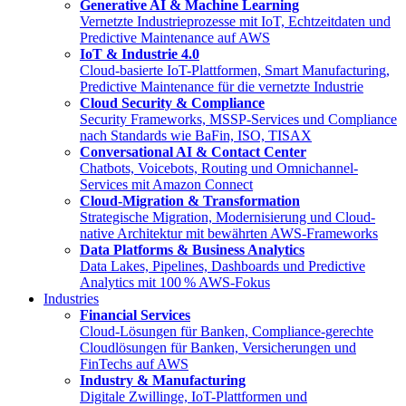
Generative AI & Machine Learning
Vernetzte Industrieprozesse mit IoT, Echtzeitdaten und
Predictive Maintenance auf AWS
IoT & Industrie 4.0
Cloud-basierte IoT-Plattformen, Smart Manufacturing,
Predictive Maintenance für die vernetzte Industrie
Cloud Security & Compliance
Security Frameworks, MSSP-Services und Compliance
nach Standards wie BaFin, ISO, TISAX
Conversational AI & Contact Center
Chatbots, Voicebots, Routing und Omnichannel-
Services mit Amazon Connect
Cloud-Migration & Transformation
Strategische Migration, Modernisierung und Cloud-
native Architektur mit bewährten AWS-Frameworks
Data Platforms & Business Analytics
Data Lakes, Pipelines, Dashboards und Predictive
Analytics mit 100 % AWS-Fokus
Industries
Financial Services
Cloud-Lösungen für Banken, Compliance-gerechte
Cloudlösungen für Banken, Versicherungen und
FinTechs auf AWS
Industry & Manufacturing
Digitale Zwillinge, IoT-Plattformen und