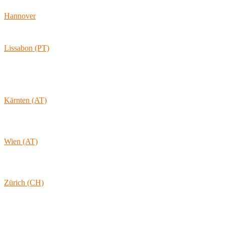
20095 Hamburg
Hannover
Vahrenwalder Str. 156
30165 Hannover
Lissabon (PT)
Av. Coronel Eduardo Galhardo 7D -1D
1170-105 Lisboa
Portugal
Kärnten (AT)
Wolkersdorf 40
9431 St. Stefan
Österreich
Wien (AT)
Lambertgasse 3/2/13
1160 Wien
Österreich
Zürich (CH)
Rämistrasse 38
8001 Zürich
Schweiz