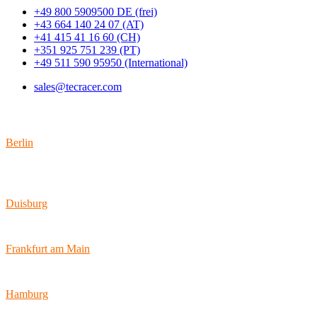
+49 800 5909500 DE (frei)
+43 664 140 24 07 (AT)
+41 415 41 16 60 (CH)
+351 925 751 239 (PT)
+49 511 590 95950 (International)
sales@tecracer.com
Standorte
Berlin
Wallstraße 9
10179 Berlin
Duisburg
Bismarckstraße 142
47057 Duisburg
Frankfurt am Main
Hamburger Allee 45
60486 Frankfurt am Main
Hamburg
Ballindamm 7