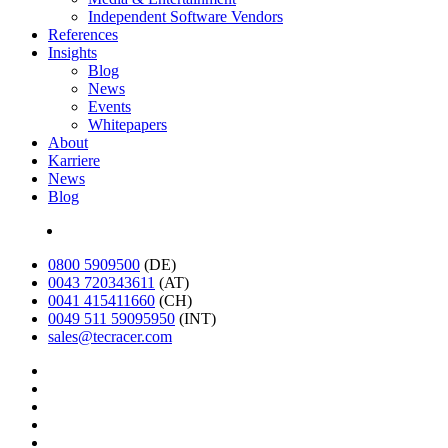
Independent Software Vendors
References
Insights
Blog
News
Events
Whitepapers
About
Karriere
News
Blog
English
0800 5909500
(DE)
0043 720343611
(AT)
0041 415411660
(CH)
0049 511 59095950
(INT)
sales@tecracer.com