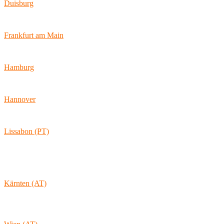
Duisburg
Bismarckstraße 142
47057 Duisburg
Frankfurt am Main
Hamburger Allee 45
60486 Frankfurt am Main
Hamburg
Ballindamm 7
20095 Hamburg
Hannover
Vahrenwalder Str. 156
30165 Hannover
Lissabon (PT)
Av. Coronel Eduardo Galhardo 7D -1D
1170-105 Lisboa
Portugal
Kärnten (AT)
Wolkersdorf 40
9431 St. Stefan
Österreich