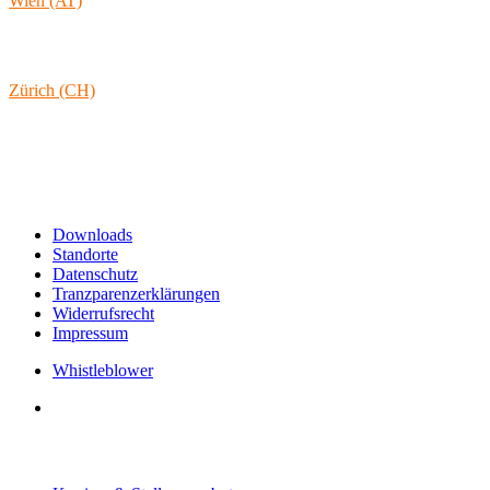
Wien (AT)
Lambertgasse 3/2/13
1160 Wien
Österreich
Zürich (CH)
Rämistrasse 38
8001 Zürich
Schweiz
Links & Informationen
Downloads
Standorte
Datenschutz
Tranzparenzerklärungen
Widerrufsrecht
Impressum
Whistleblower
Arbeiten bei tecRacer