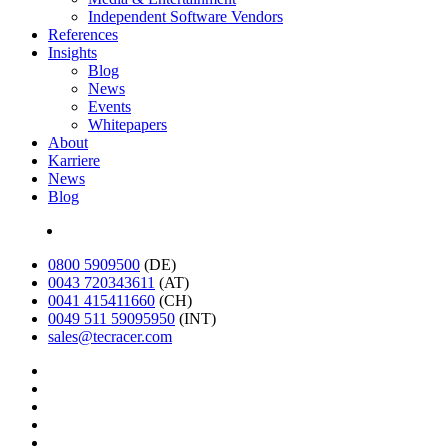
Independent Software Vendors
References
Insights
Blog
News
Events
Whitepapers
About
Karriere
News
Blog
English
0800 5909500
(DE)
0043 720343611
(AT)
0041 415411660
(CH)
0049 511 59095950
(INT)
sales@tecracer.com