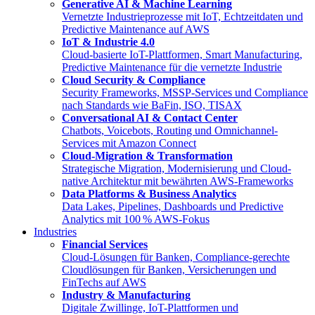
Generative AI & Machine Learning
Vernetzte Industrieprozesse mit IoT, Echtzeitdaten und
Predictive Maintenance auf AWS
IoT & Industrie 4.0
Cloud-basierte IoT-Plattformen, Smart Manufacturing,
Predictive Maintenance für die vernetzte Industrie
Cloud Security & Compliance
Security Frameworks, MSSP-Services und Compliance
nach Standards wie BaFin, ISO, TISAX
Conversational AI & Contact Center
Chatbots, Voicebots, Routing und Omnichannel-
Services mit Amazon Connect
Cloud-Migration & Transformation
Strategische Migration, Modernisierung und Cloud-
native Architektur mit bewährten AWS-Frameworks
Data Platforms & Business Analytics
Data Lakes, Pipelines, Dashboards und Predictive
Analytics mit 100 % AWS-Fokus
Industries
Financial Services
Cloud-Lösungen für Banken, Compliance-gerechte
Cloudlösungen für Banken, Versicherungen und
FinTechs auf AWS
Industry & Manufacturing
Digitale Zwillinge, IoT-Plattformen und