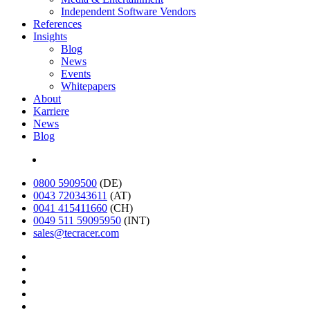
Independent Software Vendors
References
Insights
Blog
News
Events
Whitepapers
About
Karriere
News
Blog
English
0800 5909500
(DE)
0043 720343611
(AT)
0041 415411660
(CH)
0049 511 59095950
(INT)
sales@tecracer.com