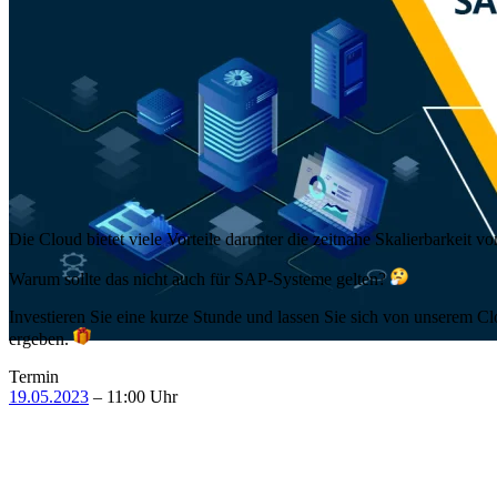
Die Cloud bietet viele Vorteile darunter die zeitnahe Skalierbarkeit vo
Warum sollte das nicht auch für SAP-Systeme gelten?
Investieren Sie eine kurze Stunde und lassen Sie sich von unserem 
ergeben.
Termin
19.05.2023
– 11:00 Uhr
Mehr interessante Events