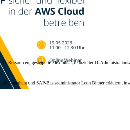
n IT-Ressourcen, gesteigerte Flexibilität, reduzierter IT-Administration
Cloud Consultant und SAP-Basisadministrator Leon Bittner erläutern, 