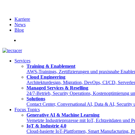
Karriere
News
Blog
English
Services
Training & Enablement
AWS-Trainings, Zertifizierungen und praxisnahe Enable
Cloud Engineering
Architekturdesign, Migration, DevOps, CI/CD, Serverle
Managed Services & Reselling
24/7-Betrieb, Security Operations, Kostenoptimierung 
Solutions
Contact Center, Conversational AI, Data & AI, Security
Focus Topics
Generative AI & Machine Learning
Vernetzte Industrieprozesse mit IoT, Echtzeitdaten und
IoT & Industrie 4.0
Cloud-basierte IoT-Plattformen, Smart Manufacturing, Pre