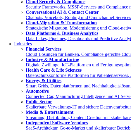
Cloud Security & Compliance
Security Frameworks, MSSP-Services und Compliance 
Conversational AI & Contact Center
Chatbots, Voicebots, Routing und Omnichannel-Service
Cloud-Migration & Transformation
Strategische Migration, Modernisierung und Cloud-nat
Data Platforms & Business Analytics
Data Lakes, Pipelines, Dashboards und Predictive Anal
Industries
Financial Services
Cloud-Lösungen für Banken, Compliance-gerechte Clou
Industry & Manufacturing
Digitale Zwillinge, IoT-Plattformen und Fertigungsopt
Health Care & Life Sciences
Datenschutzkonforme Plattformen für Patientenservices,
Energy & Utilities
Smart Grids, Datenplattformen und Nachhaltigkeitslösun
Automotive
Connected Car, Manufacturing Intelligence und AI-Servi
Public Sector
Skalierbare Verwaltungs-IT und sichere Datenverarbeitun
Media & Entertainment
Streaming, Distribution, Content Creation mit skalierba
Independent Software Vendors
SaaS-Architektur, Go-to-Market und skalierbarer Betri