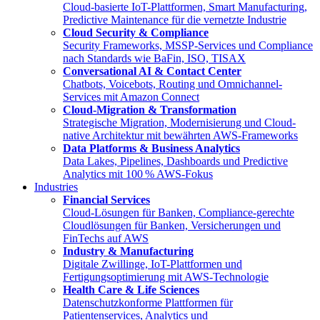
Cloud-basierte IoT-Plattformen, Smart Manufacturing,
Predictive Maintenance für die vernetzte Industrie
Cloud Security & Compliance
Security Frameworks, MSSP-Services und Compliance
nach Standards wie BaFin, ISO, TISAX
Conversational AI & Contact Center
Chatbots, Voicebots, Routing und Omnichannel-
Services mit Amazon Connect
Cloud-Migration & Transformation
Strategische Migration, Modernisierung und Cloud-
native Architektur mit bewährten AWS-Frameworks
Data Platforms & Business Analytics
Data Lakes, Pipelines, Dashboards und Predictive
Analytics mit 100 % AWS-Fokus
Industries
Financial Services
Cloud-Lösungen für Banken, Compliance-gerechte
Cloudlösungen für Banken, Versicherungen und
FinTechs auf AWS
Industry & Manufacturing
Digitale Zwillinge, IoT-Plattformen und
Fertigungsoptimierung mit AWS-Technologie
Health Care & Life Sciences
Datenschutzkonforme Plattformen für
Patientenservices, Analytics und