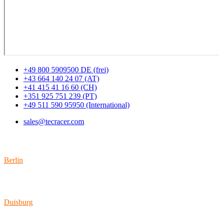
+49 800 5909500 DE (frei)
+43 664 140 24 07 (AT)
+41 415 41 16 60 (CH)
+351 925 751 239 (PT)
+49 511 590 95950 (International)
sales@tecracer.com
Standorte
Berlin
Wallstraße 9
10179 Berlin
Duisburg
Bismarckstraße 142