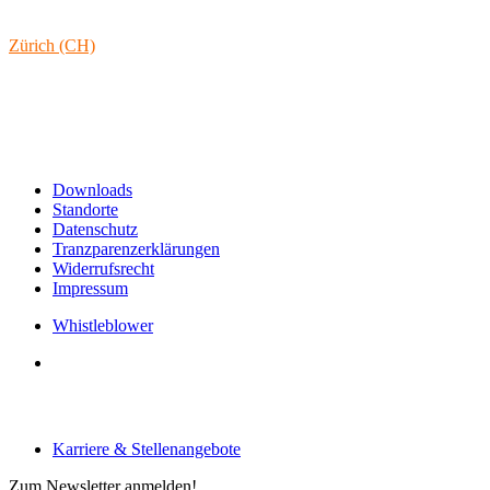
Österreich
Zürich (CH)
Rämistrasse 38
8001 Zürich
Schweiz
Links & Informationen
Downloads
Standorte
Datenschutz
Tranzparenzerklärungen
Widerrufsrecht
Impressum
Whistleblower
Arbeiten bei tecRacer
Karriere & Stellenangebote
Zum Newsletter anmelden!