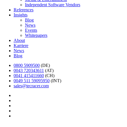
Independent Software Vendors
References
Insights
Blog
News
Events
Whitepapers
About
Karriere
News
Blog
0800 5909500
(DE)
0043 720343611
(AT)
0041 415411660
(CH)
0049 511 59095950
(INT)
sales@tecracer.com