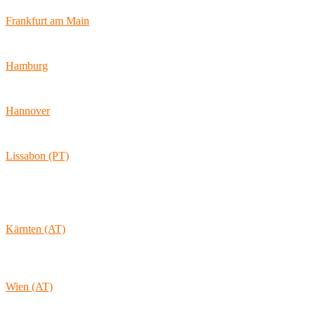
47057 Duisburg
Frankfurt am Main
Hamburger Allee 45
60486 Frankfurt am Main
Hamburg
Ballindamm 7
20095 Hamburg
Hannover
Vahrenwalder Str. 156
30165 Hannover
Lissabon (PT)
Av. Coronel Eduardo Galhardo 7D -1D
1170-105 Lisboa
Portugal
Kärnten (AT)
Wolkersdorf 40
9431 St. Stefan
Österreich
Wien (AT)
Lambertgasse 3/2/13
1160 Wien