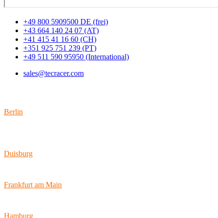
+49 800 5909500 DE (frei)
+43 664 140 24 07 (AT)
+41 415 41 16 60 (CH)
+351 925 751 239 (PT)
+49 511 590 95950 (International)
sales@tecracer.com
Standorte
Berlin
Wallstraße 9
10179 Berlin
Duisburg
Bismarckstraße 142
47057 Duisburg
Frankfurt am Main
Hamburger Allee 45
60486 Frankfurt am Main
Hamburg