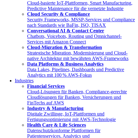
Cloud-basierte IoT-Plattformen, Smart Manufacturing,
Predictive Maintenance für die vernetzte Industrie
Cloud Security & Compliance
Security Frameworks, MSSP-Services und Compliance
nach Standards wie BaFin, ISO, TISAX
Conversational AI & Contact Center
Chatbots, Voicebots, Routing und Omnichannel-
Services mit Amazon Connect
Cloud-Migration & Transformation
Strategische Migration, Modernisierung und Cloud-
native Architektur mit bewährten AWS-Frameworks
Data Platforms & Business Analytics
Data Lakes, Pipelines, Dashboards und Predictive
Analytics mit 100 % AWS-Fokus
Industries
Financial Services
Cloud-Lösungen für Banken, Compliance-gerechte
Cloudlösungen für Banken, Versicherungen und
FinTechs auf AWS
Industry & Manufacturing
Digitale Zwillinge, IoT-Plattformen und
Fertigungsoptimierung mit AWS-Technologie
Health Care & Life Sciences
Datenschutzkonforme Plattformen für
Patientenservices, Analytics und