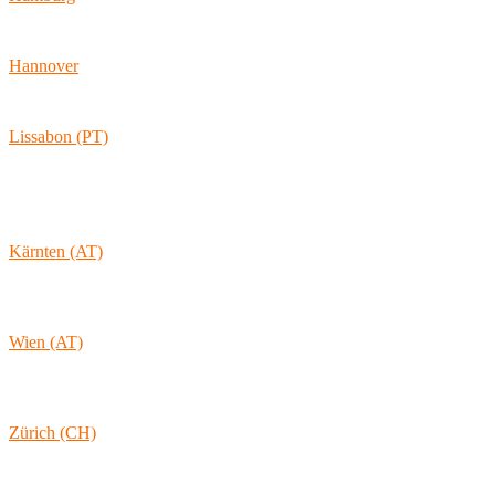
Ballindamm 7
20095 Hamburg
Hannover
Vahrenwalder Str. 156
30165 Hannover
Lissabon (PT)
Av. Coronel Eduardo Galhardo 7D -1D
1170-105 Lisboa
Portugal
Kärnten (AT)
Wolkersdorf 40
9431 St. Stefan
Österreich
Wien (AT)
Lambertgasse 3/2/13
1160 Wien
Österreich
Zürich (CH)
Rämistrasse 38
8001 Zürich
Schweiz