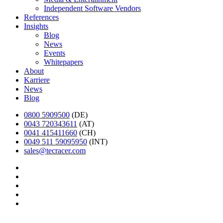
Independent Software Vendors
References
Insights
Blog
News
Events
Whitepapers
About
Karriere
News
Blog
0800 5909500
(DE)
0043 720343611
(AT)
0041 415411660
(CH)
0049 511 59095950
(INT)
sales@tecracer.com