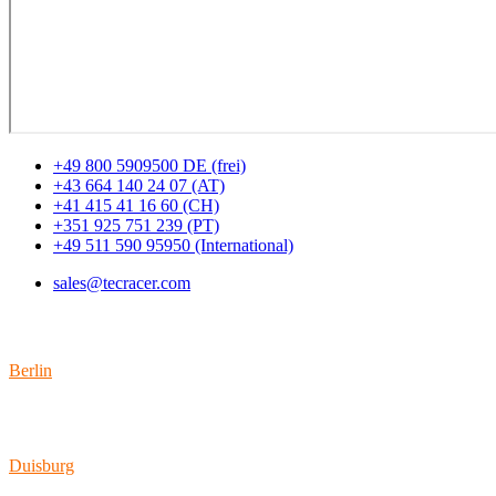
+49 800 5909500 DE (frei)
+43 664 140 24 07 (AT)
+41 415 41 16 60 (CH)
+351 925 751 239 (PT)
+49 511 590 95950 (International)
sales@tecracer.com
Standorte
Berlin
Wallstraße 9
10179 Berlin
Duisburg
Bismarckstraße 142