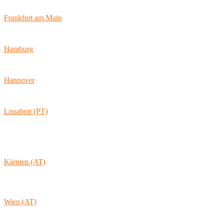
47057 Duisburg
Frankfurt am Main
Hamburger Allee 45
60486 Frankfurt am Main
Hamburg
Ballindamm 7
20095 Hamburg
Hannover
Vahrenwalder Str. 156
30165 Hannover
Lissabon (PT)
Av. Coronel Eduardo Galhardo 7D -1D
1170-105 Lisboa
Portugal
Kärnten (AT)
Wolkersdorf 40
9431 St. Stefan
Österreich
Wien (AT)
Lambertgasse 3/2/13