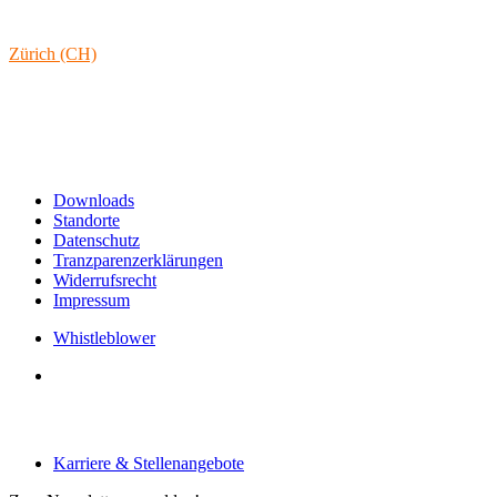
1160 Wien
Österreich
Zürich (CH)
Rämistrasse 38
8001 Zürich
Schweiz
Links & Informationen
Downloads
Standorte
Datenschutz
Tranzparenzerklärungen
Widerrufsrecht
Impressum
Whistleblower
Arbeiten bei tecRacer
Karriere & Stellenangebote