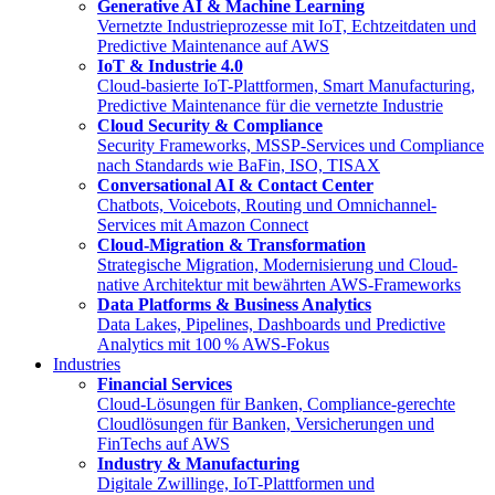
Generative AI & Machine Learning
Vernetzte Industrieprozesse mit IoT, Echtzeitdaten und
Predictive Maintenance auf AWS
IoT & Industrie 4.0
Cloud-basierte IoT-Plattformen, Smart Manufacturing,
Predictive Maintenance für die vernetzte Industrie
Cloud Security & Compliance
Security Frameworks, MSSP-Services und Compliance
nach Standards wie BaFin, ISO, TISAX
Conversational AI & Contact Center
Chatbots, Voicebots, Routing und Omnichannel-
Services mit Amazon Connect
Cloud-Migration & Transformation
Strategische Migration, Modernisierung und Cloud-
native Architektur mit bewährten AWS-Frameworks
Data Platforms & Business Analytics
Data Lakes, Pipelines, Dashboards und Predictive
Analytics mit 100 % AWS-Fokus
Industries
Financial Services
Cloud-Lösungen für Banken, Compliance-gerechte
Cloudlösungen für Banken, Versicherungen und
FinTechs auf AWS
Industry & Manufacturing
Digitale Zwillinge, IoT-Plattformen und