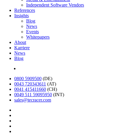
Independent Software Vendors
References
Insights
Blog
News
Events
Whitepapers
About
Karriere
News
Blog
English
0800 5909500
(DE)
0043 720343611
(AT)
0041 415411660
(CH)
0049 511 59095950
(INT)
sales@tecracer.com