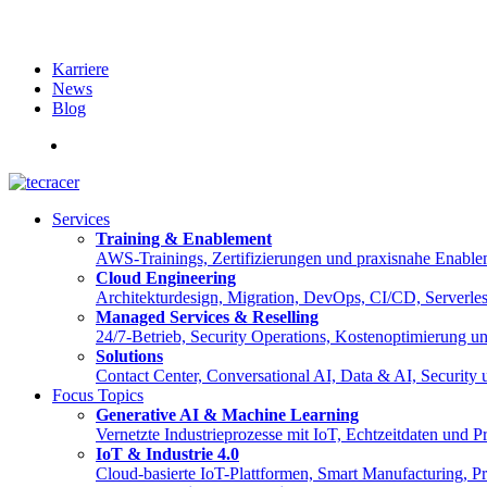
Karriere
News
Blog
English
Services
Training & Enablement
AWS-Trainings, Zertifizierungen und praxisnahe Enable
Cloud Engineering
Architekturdesign, Migration, DevOps, CI/CD, Serverle
Managed Services & Reselling
24/7-Betrieb, Security Operations, Kostenoptimierung 
Solutions
Contact Center, Conversational AI, Data & AI, Security
Focus Topics
Generative AI & Machine Learning
Vernetzte Industrieprozesse mit IoT, Echtzeitdaten und
IoT & Industrie 4.0
Cloud-basierte IoT-Plattformen, Smart Manufacturing, Pre