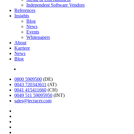
Independent Software Vendors
References
Insights
Blog
News
Events
Whitepapers
About
Karriere
News
Blog
English
0800 5909500
(DE)
0043 720343611
(AT)
0041 415411660
(CH)
0049 511 59095950
(INT)
sales@tecracer.com