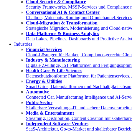
Cloud Security & Compliance
Security Frameworks, MSSP-Services und Compliance 
Conversational AI & Contact Center
Chatbots, Voicebots, Routing und Omnichannel-Service
Cloud-Migration & Transformation
Strategische Migration, Modernisierung und Cloud-nat
Data Platforms & Business Analytics
Data Lakes, Pipelines, Dashboards und Predictive Anal
Industries
Financial Services
Cloud-Lösungen für Banken, Compliance-gerechte Clou
Industry & Manufacturing
Digitale Zwillinge, IoT-Plattformen und Fertigungsopt
Health Care & Life Sciences
Datenschutzkonforme Plattformen für Patientenservices,
Energy & Utilities
Smart Grids, Datenplattformen und Nachhaltigkeitslösun
Automotive
Connected Car, Manufacturing Intelligence und AI-Servi
Public Sector
Skalierbare Verwaltungs-IT und sichere Datenverarbeitun
Media & Entertainment
Streaming, Distribution, Content Creation mit skalierba
Independent Software Vendors
SaaS-Architektur, Go-to-Market und skalierbarer Betri