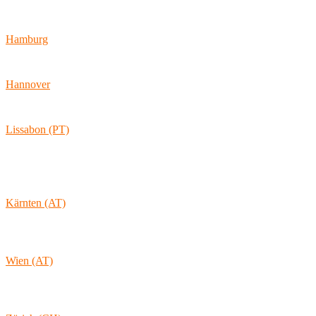
Hamburger Allee 45
60486 Frankfurt am Main
Hamburg
Ballindamm 7
20095 Hamburg
Hannover
Vahrenwalder Str. 156
30165 Hannover
Lissabon (PT)
Av. Coronel Eduardo Galhardo 7D -1D
1170-105 Lisboa
Portugal
Kärnten (AT)
Wolkersdorf 40
9431 St. Stefan
Österreich
Wien (AT)
Lambertgasse 3/2/13
1160 Wien
Österreich