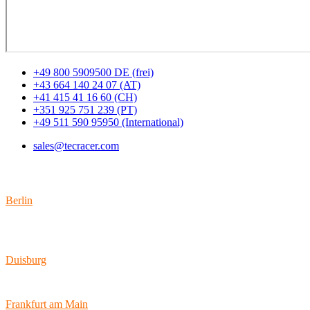
+49 800 5909500 DE (frei)
+43 664 140 24 07 (AT)
+41 415 41 16 60 (CH)
+351 925 751 239 (PT)
+49 511 590 95950 (International)
sales@tecracer.com
Standorte
Berlin
Wallstraße 9
10179 Berlin
Duisburg
Bismarckstraße 142
47057 Duisburg
Frankfurt am Main