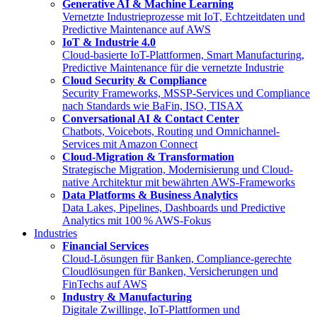
Generative AI & Machine Learning
Vernetzte Industrieprozesse mit IoT, Echtzeitdaten und
Predictive Maintenance auf AWS
IoT & Industrie 4.0
Cloud-basierte IoT-Plattformen, Smart Manufacturing,
Predictive Maintenance für die vernetzte Industrie
Cloud Security & Compliance
Security Frameworks, MSSP-Services und Compliance
nach Standards wie BaFin, ISO, TISAX
Conversational AI & Contact Center
Chatbots, Voicebots, Routing und Omnichannel-
Services mit Amazon Connect
Cloud-Migration & Transformation
Strategische Migration, Modernisierung und Cloud-
native Architektur mit bewährten AWS-Frameworks
Data Platforms & Business Analytics
Data Lakes, Pipelines, Dashboards und Predictive
Analytics mit 100 % AWS-Fokus
Industries
Financial Services
Cloud-Lösungen für Banken, Compliance-gerechte
Cloudlösungen für Banken, Versicherungen und
FinTechs auf AWS
Industry & Manufacturing
Digitale Zwillinge, IoT-Plattformen und