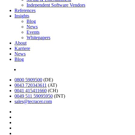
Independent Software Vendors
References
Insights
Blog
News
Events
Whitepapers
About
Karriere
News
Blog
English
0800 5909500
(DE)
0043 720343611
(AT)
0041 415411660
(CH)
0049 511 59095950
(INT)
sales@tecracer.com