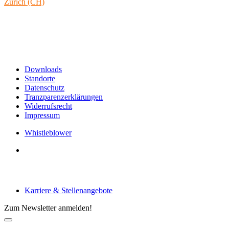
Zürich (CH)
Rämistrasse 38
8001 Zürich
Schweiz
Links & Informationen
Downloads
Standorte
Datenschutz
Tranzparenzerklärungen
Widerrufsrecht
Impressum
Whistleblower
Arbeiten bei tecRacer
Karriere & Stellenangebote
Zum Newsletter anmelden!