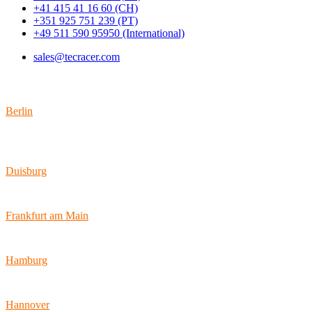
+41 415 41 16 60 (CH)
+351 925 751 239 (PT)
+49 511 590 95950 (International)
sales@tecracer.com
Standorte
Berlin
Wallstraße 9
10179 Berlin
Duisburg
Bismarckstraße 142
47057 Duisburg
Frankfurt am Main
Hamburger Allee 45
60486 Frankfurt am Main
Hamburg
Ballindamm 7
20095 Hamburg
Hannover