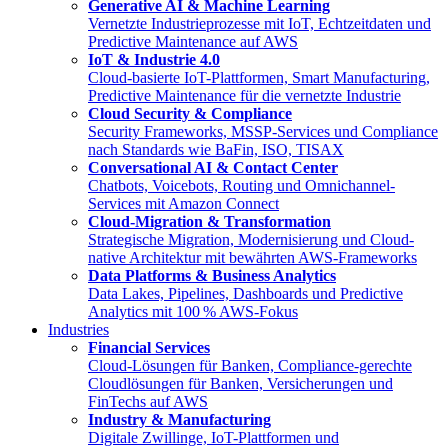
Generative AI & Machine Learning
Vernetzte Industrieprozesse mit IoT, Echtzeitdaten und
Predictive Maintenance auf AWS
IoT & Industrie 4.0
Cloud-basierte IoT-Plattformen, Smart Manufacturing,
Predictive Maintenance für die vernetzte Industrie
Cloud Security & Compliance
Security Frameworks, MSSP-Services und Compliance
nach Standards wie BaFin, ISO, TISAX
Conversational AI & Contact Center
Chatbots, Voicebots, Routing und Omnichannel-
Services mit Amazon Connect
Cloud-Migration & Transformation
Strategische Migration, Modernisierung und Cloud-
native Architektur mit bewährten AWS-Frameworks
Data Platforms & Business Analytics
Data Lakes, Pipelines, Dashboards und Predictive
Analytics mit 100 % AWS-Fokus
Industries
Financial Services
Cloud-Lösungen für Banken, Compliance-gerechte
Cloudlösungen für Banken, Versicherungen und
FinTechs auf AWS
Industry & Manufacturing
Digitale Zwillinge, IoT-Plattformen und