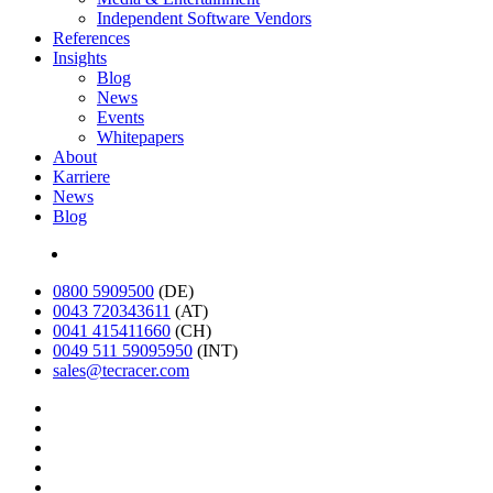
Independent Software Vendors
References
Insights
Blog
News
Events
Whitepapers
About
Karriere
News
Blog
English
0800 5909500
(DE)
0043 720343611
(AT)
0041 415411660
(CH)
0049 511 59095950
(INT)
sales@tecracer.com