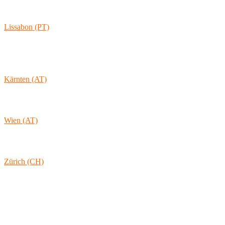
Vahrenwalder Str. 156
30165 Hannover
Lissabon (PT)
Av. Coronel Eduardo Galhardo 7D -1D
1170-105 Lisboa
Portugal
Kärnten (AT)
Wolkersdorf 40
9431 St. Stefan
Österreich
Wien (AT)
Lambertgasse 3/2/13
1160 Wien
Österreich
Zürich (CH)
Rämistrasse 38
8001 Zürich
Schweiz
Links & Informationen