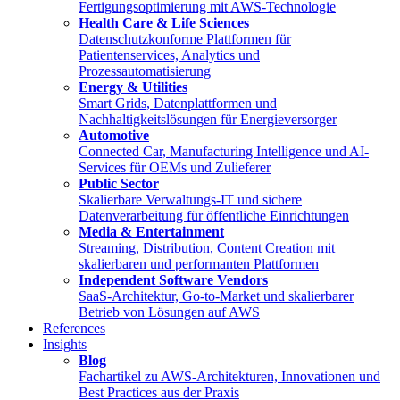
Fertigungsoptimierung mit AWS-Technologie
Health Care & Life Sciences
Datenschutzkonforme Plattformen für
Patientenservices, Analytics und
Prozessautomatisierung
Energy & Utilities
Smart Grids, Datenplattformen und
Nachhaltigkeitslösungen für Energieversorger
Automotive
Connected Car, Manufacturing Intelligence und AI-
Services für OEMs und Zulieferer
Public Sector
Skalierbare Verwaltungs-IT und sichere
Datenverarbeitung für öffentliche Einrichtungen
Media & Entertainment
Streaming, Distribution, Content Creation mit
skalierbaren und performanten Plattformen
Independent Software Vendors
SaaS-Architektur, Go-to-Market und skalierbarer
Betrieb von Lösungen auf AWS
References
Insights
Blog
Fachartikel zu AWS-Architekturen, Innovationen und
Best Practices aus der Praxis