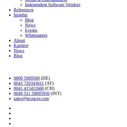
Independent Software Vendors
References
Insights
Blog
News
Events
Whitepapers
About
Karriere
News
Blog
English
0800 5909500
(DE)
0043 720343611
(AT)
0041 415411660
(CH)
0049 511 59095950
(INT)
sales@tecracer.com