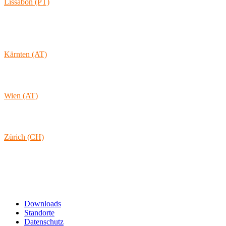
Lissabon (PT)
Av. Coronel Eduardo Galhardo 7D -1D
1170-105 Lisboa
Portugal
Kärnten (AT)
Wolkersdorf 40
9431 St. Stefan
Österreich
Wien (AT)
Lambertgasse 3/2/13
1160 Wien
Österreich
Zürich (CH)
Rämistrasse 38
8001 Zürich
Schweiz
Links & Informationen
Downloads
Standorte
Datenschutz