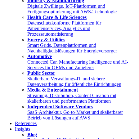
Industry & Manufacturing
Digitale Zwillinge, IoT-Plattformen und
Fertigungsoptimierung mit AWS-Technologie
Health Care & Life Sciences
Datenschutzkonforme Plattformen für
Patientenservices, Analytics und
Prozessautomatisierung
Energy & Utilities
Smart Grids, Datenplattformen und
Nachhaltigkeitslösungen für Energieversorger
Automotive
Connected Car, Manufacturing Intelligence und AI-
Services für OEMs und Zulieferer
Public Sector
Skalierbare Verwaltungs-IT und sichere
Datenverarbeitung für öffentliche Einrichtungen
Media & Entertainment
Streaming, Distribution, Content Creation mit
skalierbaren und performanten Plattformen
Independent Software Vendors
SaaS-Architektur, Go-to-Market und skalierbarer
Betrieb von Lösungen auf AWS
References
Insights
Blog