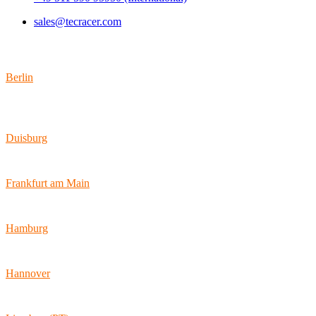
sales@tecracer.com
Standorte
Berlin
Wallstraße 9
10179 Berlin
Duisburg
Bismarckstraße 142
47057 Duisburg
Frankfurt am Main
Hamburger Allee 45
60486 Frankfurt am Main
Hamburg
Ballindamm 7
20095 Hamburg
Hannover
Vahrenwalder Str. 156
30165 Hannover