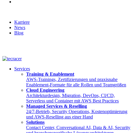
Karriere
News
Blog
English
Services
Training & Enablement
AWS-Trainings, Zertifizierungen und praxisnahe
Enablement-Formate für alle Rollen und Teamgrößen
Cloud Engineering
Architekturdesign, Migration, DevOps, CI/CD,
Serverless und Container mit AWS Best Practices
Managed Services & Reselling
24/7-Betrieb, Security Operations, Kostenoptimierung
und AWS-Reselling aus einer Hand
Solutions
Contact Center, Conversational AI, Data & AI, Security
und branchenspezifische Lösungsarchitekturen