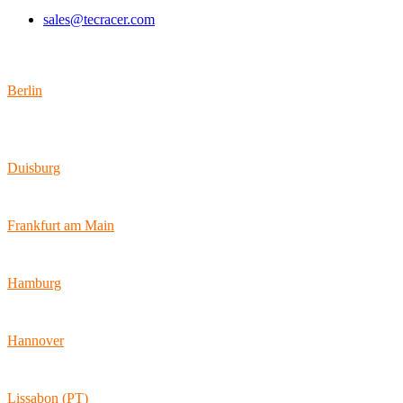
sales@tecracer.com
Standorte
Berlin
Wallstraße 9
10179 Berlin
Duisburg
Bismarckstraße 142
47057 Duisburg
Frankfurt am Main
Hamburger Allee 45
60486 Frankfurt am Main
Hamburg
Ballindamm 7
20095 Hamburg
Hannover
Vahrenwalder Str. 156
30165 Hannover
Lissabon (PT)