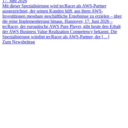
17. Juni 2026
Mit dieser Spezialisierung wird tecRacer als AWS-Partner
ausgezeichnet, der seinen Kunden hilft, aus ihren AWS-
Investitionen messbare geschäftliche Ergebnisse zu erzielen – über
die reine Implementierung hinaus. Hannover, 17. Juni 2026 –
tecRacer, der europäische AWS Pure Player, gibt heute den Erhalt
der AWS Business Value Realization Competency bekannt. Die
Spezialisierung würdigt tecRacer als AWS-Partner, der […]
Zum Newsbeitrag