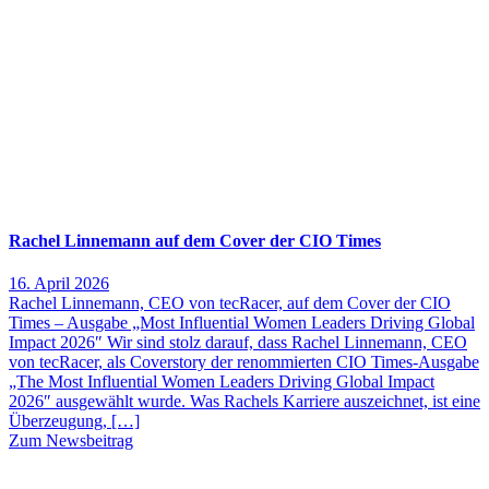
Rachel Linnemann auf dem Cover der CIO Times
16. April 2026
Rachel Linnemann, CEO von tecRacer, auf dem Cover der CIO
Times – Ausgabe „Most Influential Women Leaders Driving Global
Impact 2026″ Wir sind stolz darauf, dass Rachel Linnemann, CEO
von tecRacer, als Coverstory der renommierten CIO Times-Ausgabe
„The Most Influential Women Leaders Driving Global Impact
2026″ ausgewählt wurde. Was Rachels Karriere auszeichnet, ist eine
Überzeugung, […]
Zum Newsbeitrag