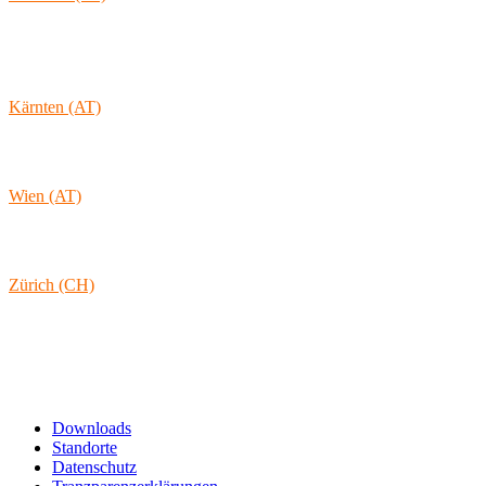
Av. Coronel Eduardo Galhardo 7D -1D
1170-105 Lisboa
Portugal
Kärnten (AT)
Wolkersdorf 40
9431 St. Stefan
Österreich
Wien (AT)
Lambertgasse 3/2/13
1160 Wien
Österreich
Zürich (CH)
Rämistrasse 38
8001 Zürich
Schweiz
Links & Informationen
Downloads
Standorte
Datenschutz