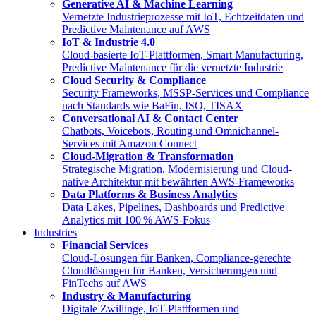
Generative AI & Machine Learning
Vernetzte Industrieprozesse mit IoT, Echtzeitdaten und
Predictive Maintenance auf AWS
IoT & Industrie 4.0
Cloud-basierte IoT-Plattformen, Smart Manufacturing,
Predictive Maintenance für die vernetzte Industrie
Cloud Security & Compliance
Security Frameworks, MSSP-Services und Compliance
nach Standards wie BaFin, ISO, TISAX
Conversational AI & Contact Center
Chatbots, Voicebots, Routing und Omnichannel-
Services mit Amazon Connect
Cloud-Migration & Transformation
Strategische Migration, Modernisierung und Cloud-
native Architektur mit bewährten AWS-Frameworks
Data Platforms & Business Analytics
Data Lakes, Pipelines, Dashboards und Predictive
Analytics mit 100 % AWS-Fokus
Industries
Financial Services
Cloud-Lösungen für Banken, Compliance-gerechte
Cloudlösungen für Banken, Versicherungen und
FinTechs auf AWS
Industry & Manufacturing
Digitale Zwillinge, IoT-Plattformen und