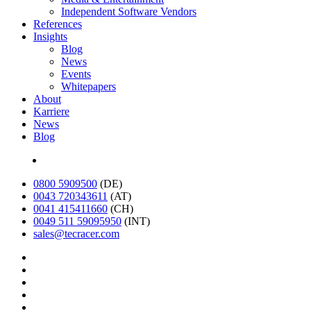
Independent Software Vendors
References
Insights
Blog
News
Events
Whitepapers
About
Karriere
News
Blog
English
0800 5909500
(DE)
0043 720343611
(AT)
0041 415411660
(CH)
0049 511 59095950
(INT)
sales@tecracer.com