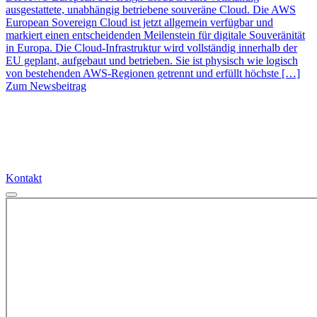
ausgestattete, unabhängig betriebene souveräne Cloud. Die AWS
European Sovereign Cloud ist jetzt allgemein verfügbar und
markiert einen entscheidenden Meilenstein für digitale Souveränität
in Europa. Die Cloud-Infrastruktur wird vollständig innerhalb der
EU geplant, aufgebaut und betrieben. Sie ist physisch wie logisch
von bestehenden AWS-Regionen getrennt und erfüllt höchste […]
Zum Newsbeitrag
Kontakt
Kontakt