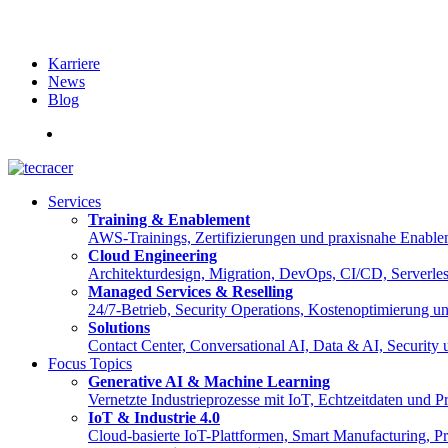
Karriere
News
Blog
English
Services
Training & Enablement
AWS-Trainings, Zertifizierungen und praxisnahe Enable
Cloud Engineering
Architekturdesign, Migration, DevOps, CI/CD, Serverle
Managed Services & Reselling
24/7-Betrieb, Security Operations, Kostenoptimierung 
Solutions
Contact Center, Conversational AI, Data & AI, Security
Focus Topics
Generative AI & Machine Learning
Vernetzte Industrieprozesse mit IoT, Echtzeitdaten und
IoT & Industrie 4.0
Cloud-basierte IoT-Plattformen, Smart Manufacturing, Pre