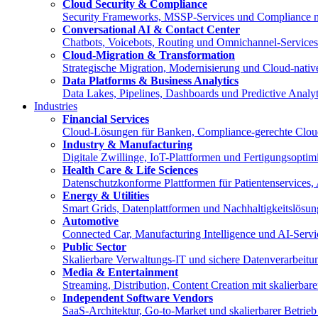
Cloud Security & Compliance
Security Frameworks, MSSP-Services und Compliance 
Conversational AI & Contact Center
Chatbots, Voicebots, Routing und Omnichannel-Service
Cloud-Migration & Transformation
Strategische Migration, Modernisierung und Cloud-nat
Data Platforms & Business Analytics
Data Lakes, Pipelines, Dashboards und Predictive Anal
Industries
Financial Services
Cloud-Lösungen für Banken, Compliance-gerechte Clou
Industry & Manufacturing
Digitale Zwillinge, IoT-Plattformen und Fertigungsopt
Health Care & Life Sciences
Datenschutzkonforme Plattformen für Patientenservices,
Energy & Utilities
Smart Grids, Datenplattformen und Nachhaltigkeitslösun
Automotive
Connected Car, Manufacturing Intelligence und AI-Servi
Public Sector
Skalierbare Verwaltungs-IT und sichere Datenverarbeitun
Media & Entertainment
Streaming, Distribution, Content Creation mit skalierba
Independent Software Vendors
SaaS-Architektur, Go-to-Market und skalierbarer Betri