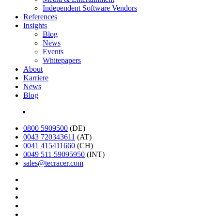
Independent Software Vendors
References
Insights
Blog
News
Events
Whitepapers
About
Karriere
News
Blog
English
0800 5909500
(DE)
0043 720343611
(AT)
0041 415411660
(CH)
0049 511 59095950
(INT)
sales@tecracer.com