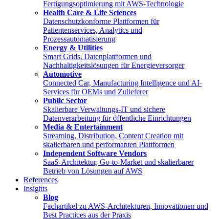
Fertigungsoptimierung mit AWS-Technologie
Health Care & Life Sciences
Datenschutzkonforme Plattformen für
Patientenservices, Analytics und
Prozessautomatisierung
Energy & Utilities
Smart Grids, Datenplattformen und
Nachhaltigkeitslösungen für Energieversorger
Automotive
Connected Car, Manufacturing Intelligence und AI-
Services für OEMs und Zulieferer
Public Sector
Skalierbare Verwaltungs-IT und sichere
Datenverarbeitung für öffentliche Einrichtungen
Media & Entertainment
Streaming, Distribution, Content Creation mit
skalierbaren und performanten Plattformen
Independent Software Vendors
SaaS-Architektur, Go-to-Market und skalierbarer
Betrieb von Lösungen auf AWS
References
Insights
Blog
Fachartikel zu AWS-Architekturen, Innovationen und
Best Practices aus der Praxis