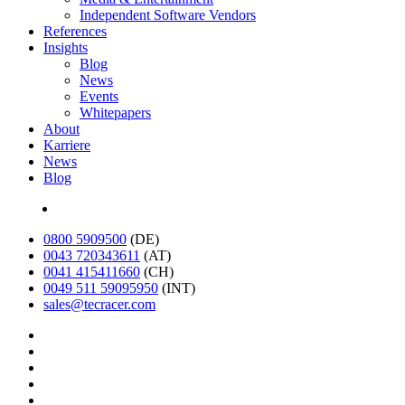
Independent Software Vendors
References
Insights
Blog
News
Events
Whitepapers
About
Karriere
News
Blog
English
0800 5909500
(DE)
0043 720343611
(AT)
0041 415411660
(CH)
0049 511 59095950
(INT)
sales@tecracer.com