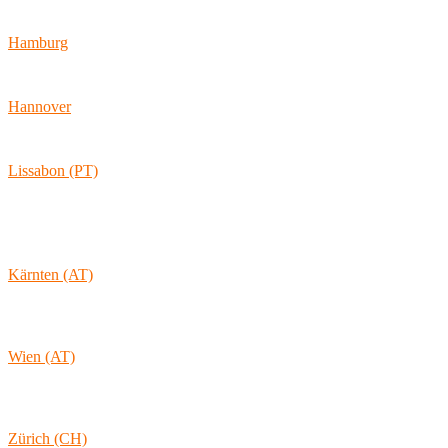
60486 Frankfurt am Main
Hamburg
Ballindamm 7
20095 Hamburg
Hannover
Vahrenwalder Str. 156
30165 Hannover
Lissabon (PT)
Av. Coronel Eduardo Galhardo 7D -1D
1170-105 Lisboa
Portugal
Kärnten (AT)
Wolkersdorf 40
9431 St. Stefan
Österreich
Wien (AT)
Lambertgasse 3/2/13
1160 Wien
Österreich
Zürich (CH)