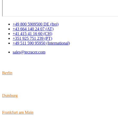
+49 800 5909500 DE (frei)
+43 664 140 24 07 (AT)
+41 415 41 16 60 (CH)
+351 925 751 239 (PT)
+49 511 590 95950 (International)
sales@tecracer.com
Standorte
Berlin
Wallstraße 9
10179 Berlin
Duisburg
Bismarckstraße 142
47057 Duisburg
Frankfurt am Main
Hamburger Allee 45