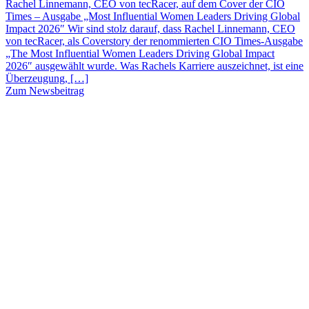
Rachel Linnemann, CEO von tecRacer, auf dem Cover der CIO
Times – Ausgabe „Most Influential Women Leaders Driving Global
Impact 2026″ Wir sind stolz darauf, dass Rachel Linnemann, CEO
von tecRacer, als Coverstory der renommierten CIO Times-Ausgabe
„The Most Influential Women Leaders Driving Global Impact
2026″ ausgewählt wurde. Was Rachels Karriere auszeichnet, ist eine
Überzeugung, […]
Zum Newsbeitrag