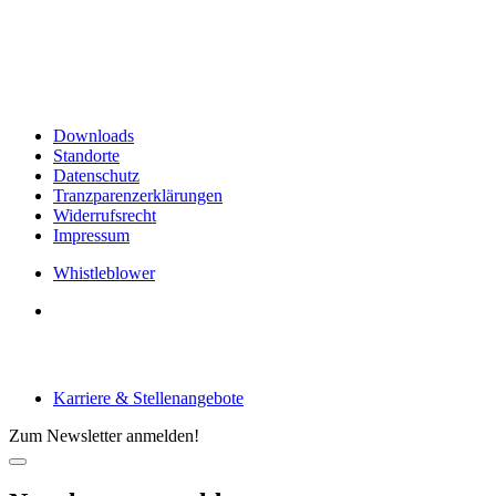
Rämistrasse 38
8001 Zürich
Schweiz
Links & Informationen
Downloads
Standorte
Datenschutz
Tranzparenzerklärungen
Widerrufsrecht
Impressum
Whistleblower
Arbeiten bei tecRacer
Karriere & Stellenangebote
Zum Newsletter anmelden!