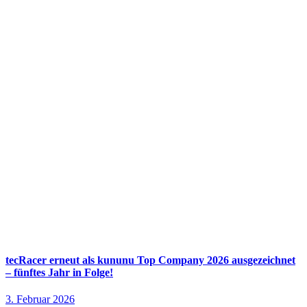
tecRacer erneut als kununu Top Company 2026 ausgezeichnet
– fünftes Jahr in Folge!
3. Februar 2026