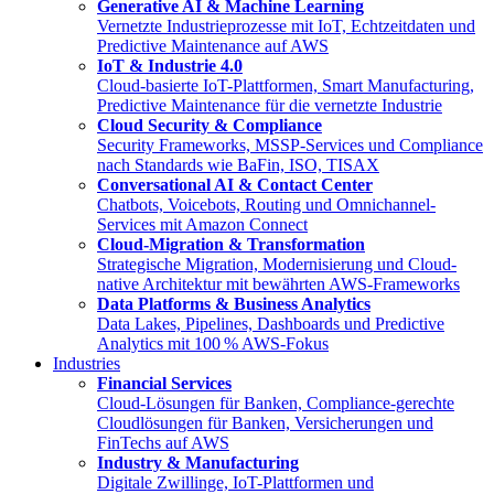
Generative AI & Machine Learning
Vernetzte Industrieprozesse mit IoT, Echtzeitdaten und
Predictive Maintenance auf AWS
IoT & Industrie 4.0
Cloud-basierte IoT-Plattformen, Smart Manufacturing,
Predictive Maintenance für die vernetzte Industrie
Cloud Security & Compliance
Security Frameworks, MSSP-Services und Compliance
nach Standards wie BaFin, ISO, TISAX
Conversational AI & Contact Center
Chatbots, Voicebots, Routing und Omnichannel-
Services mit Amazon Connect
Cloud-Migration & Transformation
Strategische Migration, Modernisierung und Cloud-
native Architektur mit bewährten AWS-Frameworks
Data Platforms & Business Analytics
Data Lakes, Pipelines, Dashboards und Predictive
Analytics mit 100 % AWS-Fokus
Industries
Financial Services
Cloud-Lösungen für Banken, Compliance-gerechte
Cloudlösungen für Banken, Versicherungen und
FinTechs auf AWS
Industry & Manufacturing
Digitale Zwillinge, IoT-Plattformen und