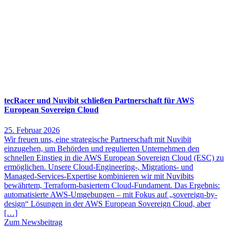
tecRacer und Nuvibit schließen Partnerschaft für AWS
European Sovereign Cloud
25. Februar 2026
Wir freuen uns, eine strategische Partnerschaft mit Nuvibit
einzugehen, um Behörden und regulierten Unternehmen den
schnellen Einstieg in die AWS European Sovereign Cloud (ESC) zu
ermöglichen. Unsere Cloud-Engineering-, Migrations- und
Managed-Services-Expertise kombinieren wir mit Nuvibits
bewährtem, Terraform-basiertem Cloud-Fundament. Das Ergebnis:
automatisierte AWS-Umgebungen – mit Fokus auf „sovereign-by-
design“ Lösungen in der AWS European Sovereign Cloud, aber
[…]
Zum Newsbeitrag