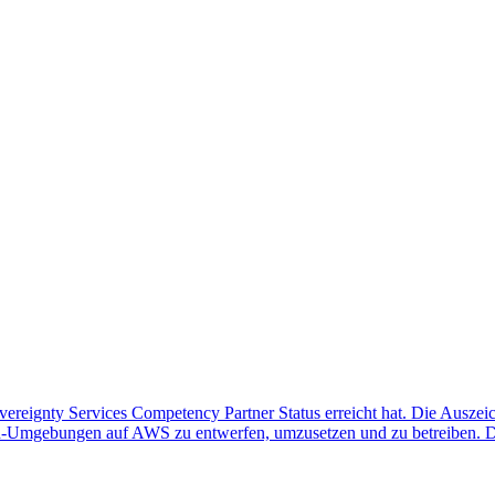
ereignty Services Competency Partner Status erreicht hat. Die Auszeic
oud-Umgebungen auf AWS zu entwerfen, umzusetzen und zu betreiben. D