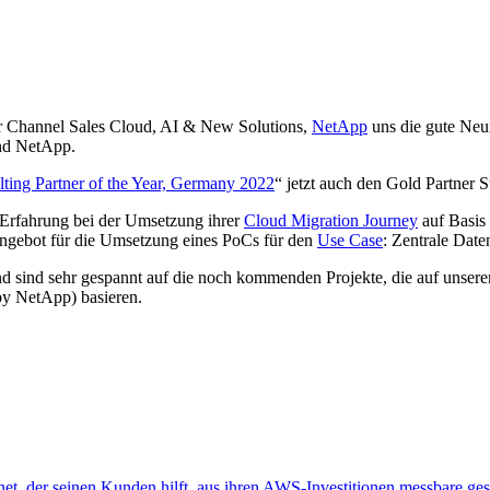
r Channel Sales Cloud, AI & New Solutions,
NetApp
uns die gute Neui
und NetApp.
ing Partner of the Year, Germany 2022
“ jetzt auch den Gold Partner 
 Erfahrung bei der Umsetzung ihrer
Cloud Migration Journey
auf Basis 
Angebot für die Umsetzung eines PoCs für den
Use Case
: Zentrale Date
 und sind sehr gespannt auf die noch kommenden Projekte, die auf u
y NetApp) basieren.
et, der seinen Kunden hilft, aus ihren AWS-Investitionen messbare ges