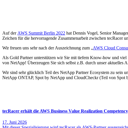
Auf der
AWS Summit Berlin 2022
hat Dennis Vogel, Senior Manage
Zeichen für die hervorragende Zusammenarbeit zwischen tecRacer 
Wir freuen uns sehr nach der Auszeichnung zum „
AWS Cloud Consult
Als Gold Partner unterstützen wir Sie mit tiefem Know-how und viel
von NetApp! Überzeugen Sie sich selbst z.B. durch unser aktuelles 
Wir sind sehr glücklich Teil des NetApp Partner Ecosystem zu sein
NetApp ONTAP, Spot by NetApp und CloudCheckr (Teil von Spot b
Mehr interessante News
tecRacer erhält die AWS Business Value Realization Competency
17. Juni 2026
Mit dieser Spezialisierung wird tecRacer als AWS-Partner ausgezeichn