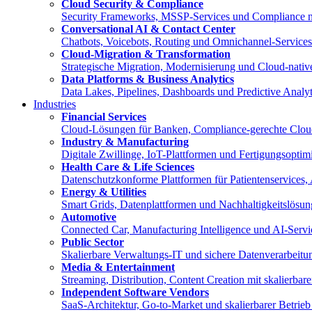
Cloud Security & Compliance
Security Frameworks, MSSP-Services und Compliance 
Conversational AI & Contact Center
Chatbots, Voicebots, Routing und Omnichannel-Service
Cloud-Migration & Transformation
Strategische Migration, Modernisierung und Cloud-nat
Data Platforms & Business Analytics
Data Lakes, Pipelines, Dashboards und Predictive Anal
Industries
Financial Services
Cloud-Lösungen für Banken, Compliance-gerechte Clou
Industry & Manufacturing
Digitale Zwillinge, IoT-Plattformen und Fertigungsopt
Health Care & Life Sciences
Datenschutzkonforme Plattformen für Patientenservices,
Energy & Utilities
Smart Grids, Datenplattformen und Nachhaltigkeitslösun
Automotive
Connected Car, Manufacturing Intelligence und AI-Servi
Public Sector
Skalierbare Verwaltungs-IT und sichere Datenverarbeitun
Media & Entertainment
Streaming, Distribution, Content Creation mit skalierba
Independent Software Vendors
SaaS-Architektur, Go-to-Market und skalierbarer Betri