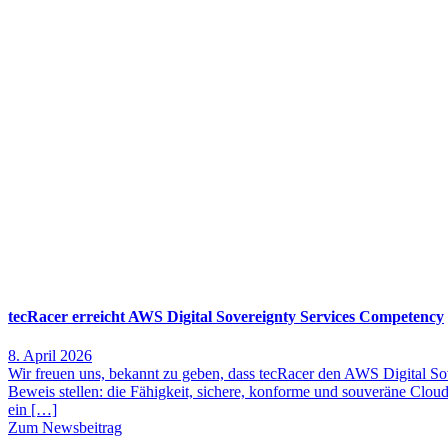
tecRacer erreicht AWS Digital Sovereignty Services Competency
8. April 2026
Wir freuen uns, bekannt zu geben, dass tecRacer den AWS Digital Sov
Beweis stellen: die Fähigkeit, sichere, konforme und souveräne Cl
ein […]
Zum Newsbeitrag