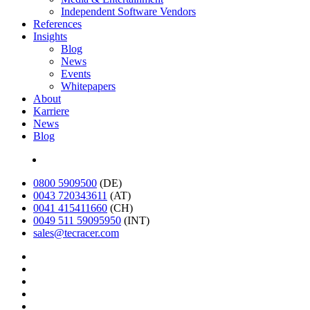
Independent Software Vendors
References
Insights
Blog
News
Events
Whitepapers
About
Karriere
News
Blog
English
0800 5909500
(DE)
0043 720343611
(AT)
0041 415411660
(CH)
0049 511 59095950
(INT)
sales@tecracer.com