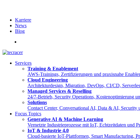
Karriere
News
Blog
English
Services
Training & Enablement
AWS-Trainings, Zertifizierungen und praxisnahe Enable
Cloud Engineering
Architekturdesign, Migration, DevOps, CI/CD, Serverle
Managed Services & Reselling
24/7-Betrieb, Security Operations, Kostenoptimierung 
Solutions
Contact Center, Conversational AI, Data & AI, Security
Focus Topics
Generative AI & Machine Learning
Vernetzte Industrieprozesse mit IoT, Echtzeitdaten und
IoT & Industrie 4.0
Cloud-basierte IoT-Plattformen, Smart Manufacturing, Pre