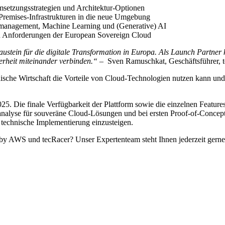
msetzungsstrategien und Architektur-Optionen
Premises-Infrastrukturen in die neue Umgebung
nmanagement, Machine Learning und (Generative) AI
len Anforderungen der European Sovereign Cloud
ustein für die digitale Transformation in Europa. Als Launch Partner
herheit miteinander verbinden.“
– Sven Ramuschkat, Geschäftsführer, 
ische Wirtschaft die Vorteile von Cloud-Technologien nutzen kann un
Die finale Verfügbarkeit der Plattform sowie die einzelnen Features s
analyse für souveräne Cloud-Lösungen und bei ersten Proof-of-Concepts
 technische Implementierung einzusteigen.
 AWS und tecRacer? Unser Expertenteam steht Ihnen jederzeit gern