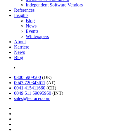
Independent Software Vendors
References
Insights
Blog
News
Events
Whitepapers
About
Karriere
News
Blog
English
0800 5909500
(DE)
0043 720343611
(AT)
0041 415411660
(CH)
0049 511 59095950
(INT)
sales@tecracer.com