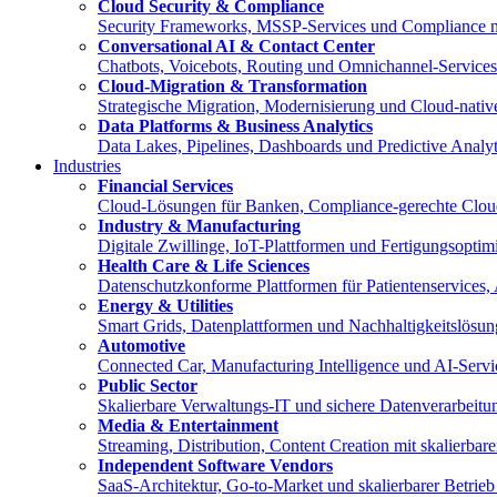
Cloud Security & Compliance
Security Frameworks, MSSP-Services und Compliance 
Conversational AI & Contact Center
Chatbots, Voicebots, Routing und Omnichannel-Service
Cloud-Migration & Transformation
Strategische Migration, Modernisierung und Cloud-nat
Data Platforms & Business Analytics
Data Lakes, Pipelines, Dashboards und Predictive Anal
Industries
Financial Services
Cloud-Lösungen für Banken, Compliance-gerechte Clou
Industry & Manufacturing
Digitale Zwillinge, IoT-Plattformen und Fertigungsopt
Health Care & Life Sciences
Datenschutzkonforme Plattformen für Patientenservices,
Energy & Utilities
Smart Grids, Datenplattformen und Nachhaltigkeitslösun
Automotive
Connected Car, Manufacturing Intelligence und AI-Servi
Public Sector
Skalierbare Verwaltungs-IT und sichere Datenverarbeitun
Media & Entertainment
Streaming, Distribution, Content Creation mit skalierba
Independent Software Vendors
SaaS-Architektur, Go-to-Market und skalierbarer Betri