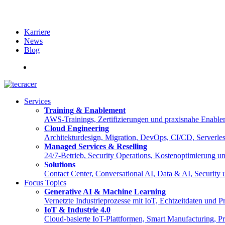
Karriere
News
Blog
English
Services
Training & Enablement
AWS-Trainings, Zertifizierungen und praxisnahe Enable
Cloud Engineering
Architekturdesign, Migration, DevOps, CI/CD, Serverle
Managed Services & Reselling
24/7-Betrieb, Security Operations, Kostenoptimierung 
Solutions
Contact Center, Conversational AI, Data & AI, Security
Focus Topics
Generative AI & Machine Learning
Vernetzte Industrieprozesse mit IoT, Echtzeitdaten und
IoT & Industrie 4.0
Cloud-basierte IoT-Plattformen, Smart Manufacturing, Pre