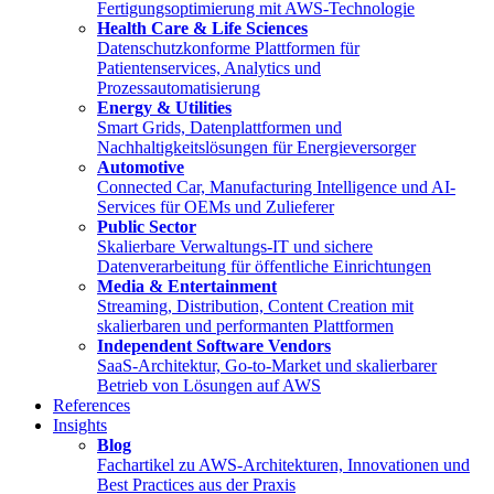
Fertigungsoptimierung mit AWS-Technologie
Health Care & Life Sciences
Datenschutzkonforme Plattformen für
Patientenservices, Analytics und
Prozessautomatisierung
Energy & Utilities
Smart Grids, Datenplattformen und
Nachhaltigkeitslösungen für Energieversorger
Automotive
Connected Car, Manufacturing Intelligence und AI-
Services für OEMs und Zulieferer
Public Sector
Skalierbare Verwaltungs-IT und sichere
Datenverarbeitung für öffentliche Einrichtungen
Media & Entertainment
Streaming, Distribution, Content Creation mit
skalierbaren und performanten Plattformen
Independent Software Vendors
SaaS-Architektur, Go-to-Market und skalierbarer
Betrieb von Lösungen auf AWS
References
Insights
Blog
Fachartikel zu AWS-Architekturen, Innovationen und
Best Practices aus der Praxis