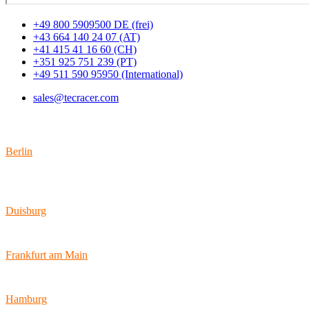
+49 800 5909500 DE (frei)
+43 664 140 24 07 (AT)
+41 415 41 16 60 (CH)
+351 925 751 239 (PT)
+49 511 590 95950 (International)
sales@tecracer.com
Standorte
Berlin
Wallstraße 9
10179 Berlin
Duisburg
Bismarckstraße 142
47057 Duisburg
Frankfurt am Main
Hamburger Allee 45
60486 Frankfurt am Main
Hamburg