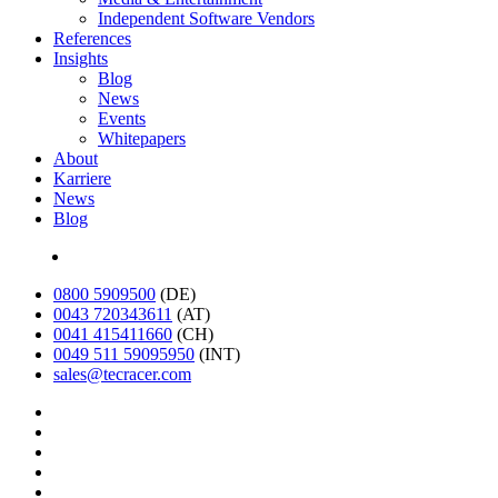
Independent Software Vendors
References
Insights
Blog
News
Events
Whitepapers
About
Karriere
News
Blog
English
0800 5909500
(DE)
0043 720343611
(AT)
0041 415411660
(CH)
0049 511 59095950
(INT)
sales@tecracer.com