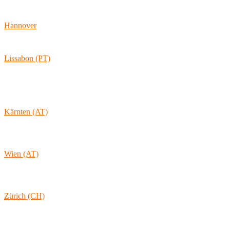
Ballindamm 7
20095 Hamburg
Hannover
Vahrenwalder Str. 156
30165 Hannover
Lissabon (PT)
Av. Coronel Eduardo Galhardo 7D -1D
1170-105 Lisboa
Portugal
Kärnten (AT)
Wolkersdorf 40
9431 St. Stefan
Österreich
Wien (AT)
Lambertgasse 3/2/13
1160 Wien
Österreich
Zürich (CH)
Rämistrasse 38
8001 Zürich
Schweiz