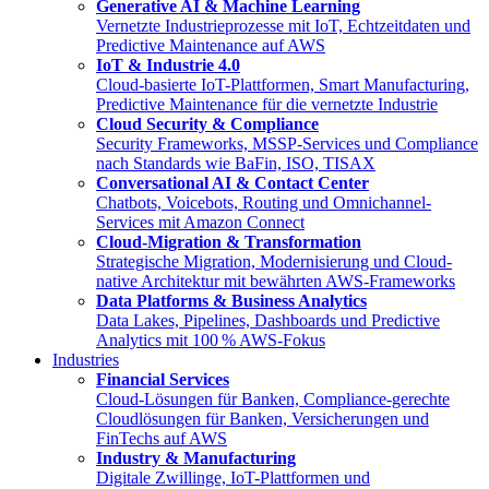
Generative AI & Machine Learning
Vernetzte Industrieprozesse mit IoT, Echtzeitdaten und
Predictive Maintenance auf AWS
IoT & Industrie 4.0
Cloud-basierte IoT-Plattformen, Smart Manufacturing,
Predictive Maintenance für die vernetzte Industrie
Cloud Security & Compliance
Security Frameworks, MSSP-Services und Compliance
nach Standards wie BaFin, ISO, TISAX
Conversational AI & Contact Center
Chatbots, Voicebots, Routing und Omnichannel-
Services mit Amazon Connect
Cloud-Migration & Transformation
Strategische Migration, Modernisierung und Cloud-
native Architektur mit bewährten AWS-Frameworks
Data Platforms & Business Analytics
Data Lakes, Pipelines, Dashboards und Predictive
Analytics mit 100 % AWS-Fokus
Industries
Financial Services
Cloud-Lösungen für Banken, Compliance-gerechte
Cloudlösungen für Banken, Versicherungen und
FinTechs auf AWS
Industry & Manufacturing
Digitale Zwillinge, IoT-Plattformen und