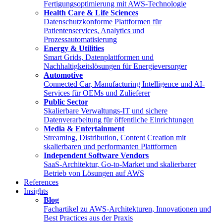
Fertigungsoptimierung mit AWS-Technologie
Health Care & Life Sciences
Datenschutzkonforme Plattformen für
Patientenservices, Analytics und
Prozessautomatisierung
Energy & Utilities
Smart Grids, Datenplattformen und
Nachhaltigkeitslösungen für Energieversorger
Automotive
Connected Car, Manufacturing Intelligence und AI-
Services für OEMs und Zulieferer
Public Sector
Skalierbare Verwaltungs-IT und sichere
Datenverarbeitung für öffentliche Einrichtungen
Media & Entertainment
Streaming, Distribution, Content Creation mit
skalierbaren und performanten Plattformen
Independent Software Vendors
SaaS-Architektur, Go-to-Market und skalierbarer
Betrieb von Lösungen auf AWS
References
Insights
Blog
Fachartikel zu AWS-Architekturen, Innovationen und
Best Practices aus der Praxis