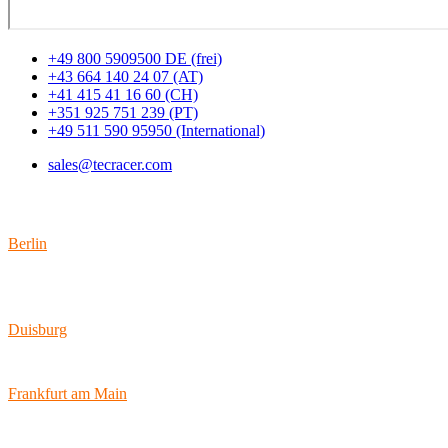
+49 800 5909500 DE (frei)
+43 664 140 24 07 (AT)
+41 415 41 16 60 (CH)
+351 925 751 239 (PT)
+49 511 590 95950 (International)
sales@tecracer.com
Standorte
Berlin
Wallstraße 9
10179 Berlin
Duisburg
Bismarckstraße 142
47057 Duisburg
Frankfurt am Main
Hamburger Allee 45
60486 Frankfurt am Main