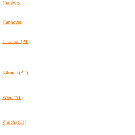
Hamburg
Ballindamm 7
20095 Hamburg
Hannover
Vahrenwalder Str. 156
30165 Hannover
Lissabon (PT)
Av. Coronel Eduardo Galhardo 7D -1D
1170-105 Lisboa
Portugal
Kärnten (AT)
Wolkersdorf 40
9431 St. Stefan
Österreich
Wien (AT)
Lambertgasse 3/2/13
1160 Wien
Österreich
Zürich (CH)
Rämistrasse 38
8001 Zürich