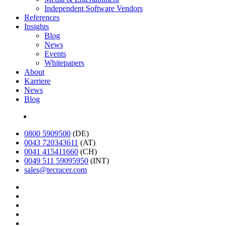
Independent Software Vendors
References
Insights
Blog
News
Events
Whitepapers
About
Karriere
News
Blog
English
0800 5909500
(DE)
0043 720343611
(AT)
0041 415411660
(CH)
0049 511 59095950
(INT)
sales@tecracer.com