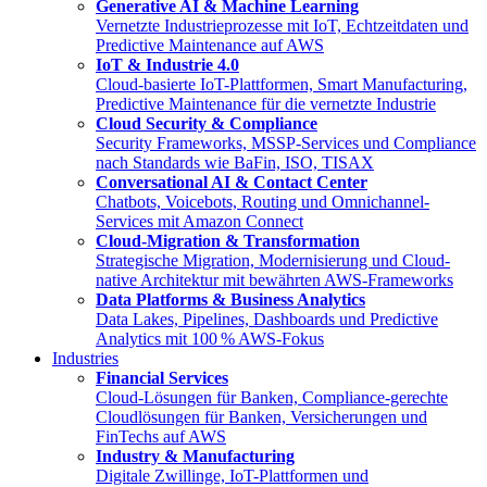
Generative AI & Machine Learning
Vernetzte Industrieprozesse mit IoT, Echtzeitdaten und
Predictive Maintenance auf AWS
IoT & Industrie 4.0
Cloud-basierte IoT-Plattformen, Smart Manufacturing,
Predictive Maintenance für die vernetzte Industrie
Cloud Security & Compliance
Security Frameworks, MSSP-Services und Compliance
nach Standards wie BaFin, ISO, TISAX
Conversational AI & Contact Center
Chatbots, Voicebots, Routing und Omnichannel-
Services mit Amazon Connect
Cloud-Migration & Transformation
Strategische Migration, Modernisierung und Cloud-
native Architektur mit bewährten AWS-Frameworks
Data Platforms & Business Analytics
Data Lakes, Pipelines, Dashboards und Predictive
Analytics mit 100 % AWS-Fokus
Industries
Financial Services
Cloud-Lösungen für Banken, Compliance-gerechte
Cloudlösungen für Banken, Versicherungen und
FinTechs auf AWS
Industry & Manufacturing
Digitale Zwillinge, IoT-Plattformen und