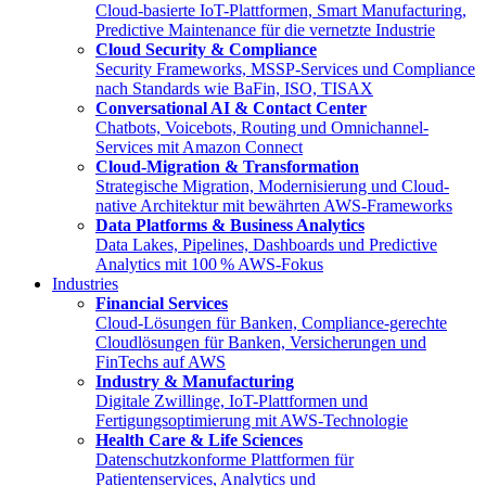
Cloud-basierte IoT-Plattformen, Smart Manufacturing,
Predictive Maintenance für die vernetzte Industrie
Cloud Security & Compliance
Security Frameworks, MSSP-Services und Compliance
nach Standards wie BaFin, ISO, TISAX
Conversational AI & Contact Center
Chatbots, Voicebots, Routing und Omnichannel-
Services mit Amazon Connect
Cloud-Migration & Transformation
Strategische Migration, Modernisierung und Cloud-
native Architektur mit bewährten AWS-Frameworks
Data Platforms & Business Analytics
Data Lakes, Pipelines, Dashboards und Predictive
Analytics mit 100 % AWS-Fokus
Industries
Financial Services
Cloud-Lösungen für Banken, Compliance-gerechte
Cloudlösungen für Banken, Versicherungen und
FinTechs auf AWS
Industry & Manufacturing
Digitale Zwillinge, IoT-Plattformen und
Fertigungsoptimierung mit AWS-Technologie
Health Care & Life Sciences
Datenschutzkonforme Plattformen für
Patientenservices, Analytics und