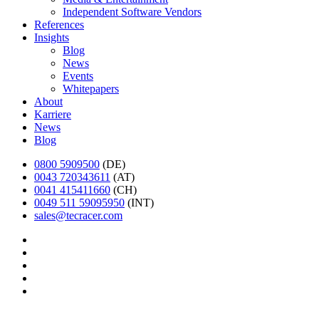
Independent Software Vendors
References
Insights
Blog
News
Events
Whitepapers
About
Karriere
News
Blog
0800 5909500
(DE)
0043 720343611
(AT)
0041 415411660
(CH)
0049 511 59095950
(INT)
sales@tecracer.com