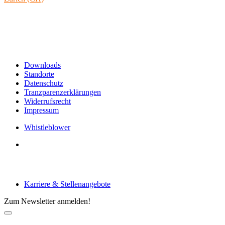
Rämistrasse 38
8001 Zürich
Schweiz
Links & Informationen
Downloads
Standorte
Datenschutz
Tranzparenzerklärungen
Widerrufsrecht
Impressum
Whistleblower
Arbeiten bei tecRacer
Karriere & Stellenangebote
Zum Newsletter anmelden!