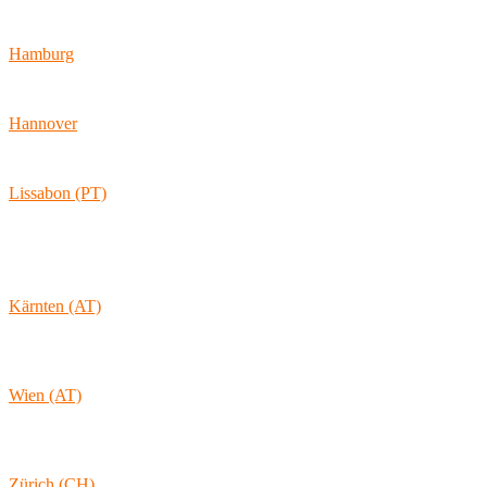
Hamburger Allee 45
60486 Frankfurt am Main
Hamburg
Ballindamm 7
20095 Hamburg
Hannover
Vahrenwalder Str. 156
30165 Hannover
Lissabon (PT)
Av. Coronel Eduardo Galhardo 7D -1D
1170-105 Lisboa
Portugal
Kärnten (AT)
Wolkersdorf 40
9431 St. Stefan
Österreich
Wien (AT)
Lambertgasse 3/2/13
1160 Wien
Österreich
Zürich (CH)