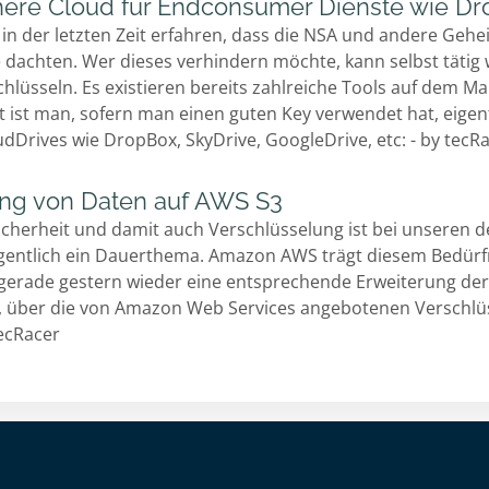
chere Cloud für Endconsumer Dienste wie Dro
 in der letzten Zeit erfahren, dass die NSA und andere Ge
le dachten. Wer dieses verhindern möchte, kann selbst täti
lüsseln. Es existieren bereits zahlreiche Tools auf dem Mar
t ist man, sofern man einen guten Key verwendet hat, eigen
oudDrives wie DropBox, SkyDrive, GoogleDrive, etc: - by tecR
ung von Daten auf AWS S3
cherheit und damit auch Verschlüsselung ist bei unseren
igentlich ein Dauerthema. Amazon AWS trägt diesem Bedü
erade gestern wieder eine entsprechende Erweiterung der S
, über die von Amazon Web Services angebotenen Verschlü
tecRacer