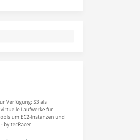
r Verfügung: S3 als
virtuelle Laufwerke für
e Tools um EC2-Instanzen und
- by tecRacer