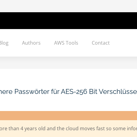
Blog
Authors
AWS Tools
Contact
chere Passwörter für AES-256 Bit Verschlüss
ore than 4 years old and the cloud moves fast so some info