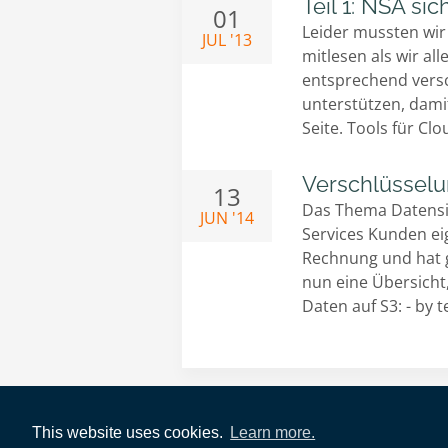
Teil 1: NSA si
01
Leider mussten wir
JUL '13
mitlesen als wir al
entsprechend versch
unterstützen, dami
Seite. Tools für Cl
Verschlüssel
13
Das Thema Datensi
JUN '14
Services Kunden e
Rechnung und hat g
nun eine Übersicht
Daten auf S3: - by 
This website uses cookies.
Learn more.